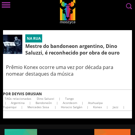
NA RUA
Mestre do bandoneon argentino, Dino
Saluzzi, é reconhecido por obra de ouro
Prêmio Konex ocorre uma vez por década para
nomear destaques da música
POR
DEYVIS DRUSIAN
TAGs relacionadas
Dino Saluzzi
|
Tango
|
Argentina
|
Bandoneón
|
Acordeom
|
Atahualpa
Yupanqui
|
Mercedes Sosa
|
Horacio Salgán
|
Konex
|
Jazz
|