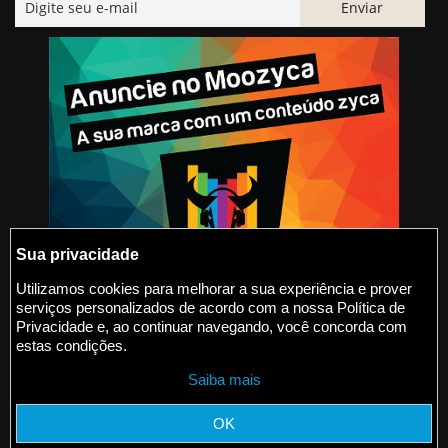
Sua privacidade
Utilizamos cookies para melhorar a sua experiência e prover
serviços personalizados de acordo com a nossa Política de
@2015-2026 Moozyca
Privacidade e, ao continuar navegando, você concorda com
estas condições.
contato@moozyca.com
Saiba mais
moozyca.com
OK