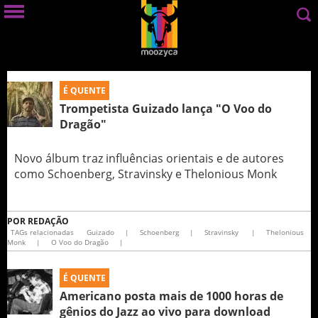
É QUENTE
Trompetista Guizado lança "O Voo do
Dragão"
Novo álbum traz influências orientais e de autores
como Schoenberg, Stravinsky e Thelonious Monk
POR
REDAÇÃO
TAGs relacionadas
Guizado
|
Schoenberg
|
Stravinsky
|
Thelonious
Monk
|
O Voo do Dragão
|
É QUENTE
Americano posta mais de 1000 horas de
gênios do Jazz ao vivo para download