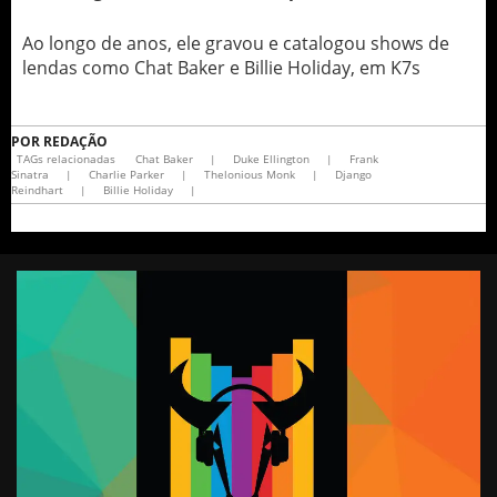
Ao longo de anos, ele gravou e catalogou shows de
lendas como Chat Baker e Billie Holiday, em K7s
POR
REDAÇÃO
TAGs relacionadas
Chat Baker
|
Duke Ellington
|
Frank
Sinatra
|
Charlie Parker
|
Thelonious Monk
|
Django
Reindhart
|
Billie Holiday
|