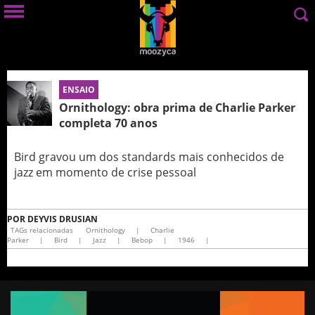
ENSAIO
Ornithology: obra prima de Charlie Parker
completa 70 anos
Bird gravou um dos standards mais conhecidos de
jazz em momento de crise pessoal
POR
DEYVIS DRUSIAN
TAGs relacionadas
Ornithology
|
Charlie
Parker
|
Bird
|
Jazz
|
Bebop
|
1946
|