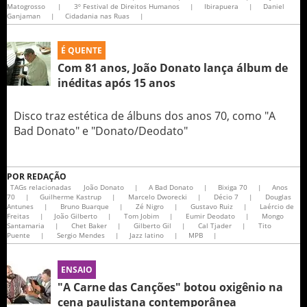
Matogrosso
|
3º Festival de Direitos Humanos
|
Ibirapuera
|
Daniel
Ganjaman
|
Cidadania nas Ruas
|
É QUENTE
Com 81 anos, João Donato lança álbum de
inéditas após 15 anos
Disco traz estética de álbuns dos anos 70, como "A
Bad Donato" e "Donato/Deodato"
POR
REDAÇÃO
TAGs relacionadas
João Donato
|
A Bad Donato
|
Bixiga 70
|
Anos
70
|
Guilherme Kastrup
|
Marcelo Dworecki
|
Décio 7
|
Douglas
Antunes
|
Bruno Buarque
|
Zé Nigro
|
Gustavo Ruiz
|
Laércio de
Freitas
|
João Gilberto
|
Tom Jobim
|
Eumir Deodato
|
Mongo
Santamaria
|
Chet Baker
|
Gilberto Gil
|
Cal Tjader
|
Tito
Puente
|
Sergio Mendes
|
Jazz latino
|
MPB
|
ENSAIO
"A Carne das Canções" botou oxigênio na
cena paulistana contemporânea