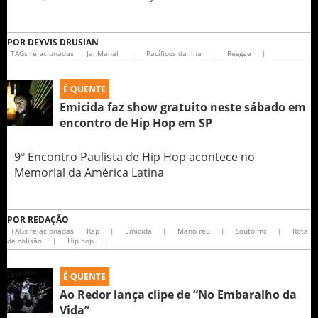
POR
DEYVIS DRUSIAN
TAGs relacionadas
Jai Mahal
|
Pacíficos da Ilha
|
Reggae
|
É QUENTE
Emicida faz show gratuito neste sábado em
encontro de Hip Hop em SP
9º Encontro Paulista de Hip Hop acontece no
Memorial da América Latina
POR
REDAÇÃO
TAGs relacionadas
Rap
|
Emicida
|
Mano réu
|
Souto mc
|
Rota
de colisão
|
Hip hop
|
É QUENTE
Ao Redor lança clipe de “No Embaralho da
Vida”