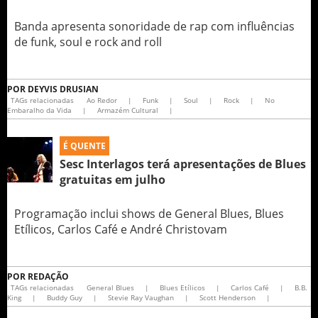
Banda apresenta sonoridade de rap com influências
de funk, soul e rock and roll
POR
DEYVIS DRUSIAN
TAGs relacionadas
Ao Redor
|
Funk
|
Soul
|
Rock
|
No
Embaralho da Vida
|
Armazém Cultural
|
É QUENTE
Sesc Interlagos terá apresentações de Blues
gratuitas em julho
Programação inclui shows de General Blues, Blues
Etílicos, Carlos Café e André Christovam
POR
REDAÇÃO
TAGs relacionadas
General Blues
|
Blues Etílicos
|
Carlos Café
|
B.B.
King
|
Buddy Guy
|
Stevie Ray Vaughan
|
Scott Henderson
|