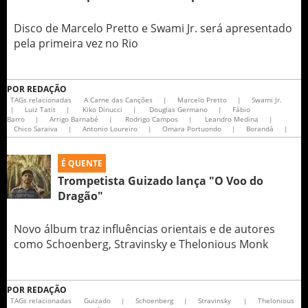
Disco de Marcelo Pretto e Swami Jr. será apresentado
pela primeira vez no Rio
POR
REDAÇÃO
TAGs relacionadas
A Carne das Canções
|
Marcelo Pretto
|
Swami Jr.
|
Luiz Tatit
|
Kiko Dinucci
|
Douglas Germano
|
Fábio
Barro
|
Arrigo Barnabé
|
Rodrigo Campos
|
Leandro Medina
|
Chico Saraiva
|
Antonio Loureiro
|
Omara Portuondo
|
Borandá
|
É QUENTE
Trompetista Guizado lança "O Voo do
Dragão"
Novo álbum traz influências orientais e de autores
como Schoenberg, Stravinsky e Thelonious Monk
POR
REDAÇÃO
TAGs relacionadas
Guizado
|
Schoenberg
|
Stravinsky
|
Thelonious