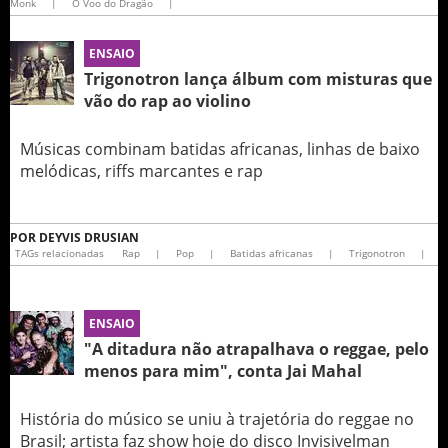
Monk
|
O Voo do Dragão
|
ENSAIO
Trigonotron lança álbum com misturas que
vão do rap ao violino
Músicas combinam batidas africanas, linhas de baixo
melódicas, riffs marcantes e rap
POR
DEYVIS DRUSIAN
TAGs relacionadas
Rap
|
Pop
|
Batidas africanas
|
Trigonotron
|
ENSAIO
"A ditadura não atrapalhava o reggae, pelo
menos para mim", conta Jai Mahal
História do músico se uniu à trajetória do reggae no
Brasil; artista faz show hoje do disco Invisivelman