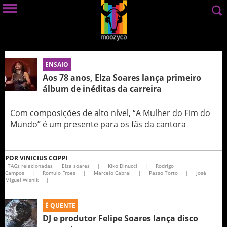
ENSAIO
Aos 78 anos, Elza Soares lança primeiro
álbum de inéditas da carreira
Com composições de alto nível, “A Mulher do Fim do
Mundo” é um presente para os fãs da cantora
POR
VINICIUS COPPI
TAGs relacionadas
Elza soares
|
Kiko Dinucci
|
Rodrigo
Campos
|
Romulo Froes
|
Marcelo Cabral
|
Passo Torto
|
José
Miguel Wisnik
|
É QUENTE
DJ e produtor Felipe Soares lança disco