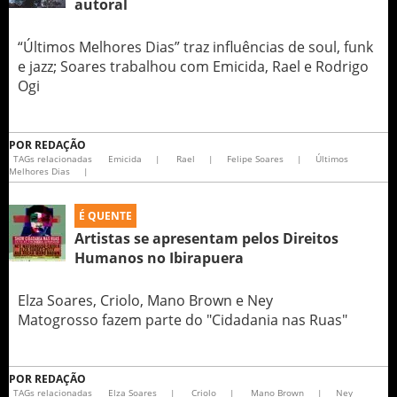
autoral
“Últimos Melhores Dias” traz influências de soul, funk
e jazz; Soares trabalhou com Emicida, Rael e Rodrigo
Ogi
POR
REDAÇÃO
TAGs relacionadas
Emicida
|
Rael
|
Felipe Soares
|
Últimos
Melhores Dias
|
É QUENTE
Artistas se apresentam pelos Direitos
Humanos no Ibirapuera
Elza Soares, Criolo, Mano Brown e Ney
Matogrosso fazem parte do "Cidadania nas Ruas"
POR
REDAÇÃO
TAGs relacionadas
Elza Soares
|
Criolo
|
Mano Brown
|
Ney