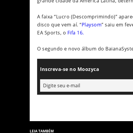
grande cidade da América Latina, dete
A faixa “Lucro (Descomprimindo)” apar
disco que vem aí. “
Playsom
” saiu em fev
EA Sports, o
Fifa 16.
O segundo e novo álbum do BaianaSyst
Inscreva-se no Moozyca
LEIA TAMBÉM