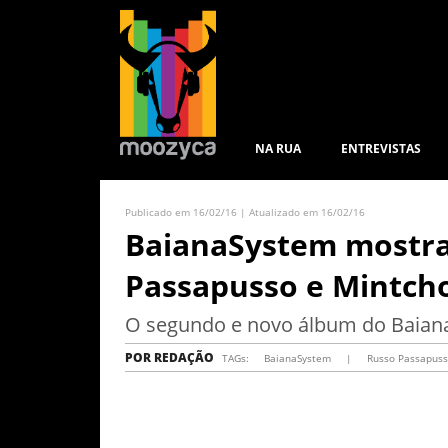
NA RUA
ENTREVISTAS
Publicado em 16/02/16 | Atualizado em 16/02/16
BaianaSystem mostra 
Passapusso e Mintc
O segundo e novo álbum do Baian
POR
REDAÇÃO
TAGs:
BaianaSystem
|
Russo Passapus