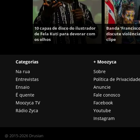
10 capas de disco do ilustrador
Banda ‘Francisco
de Fela Kuti para devorar com
discute violênc
os olhos
clipe
Categorias
+ Moozyca
Na rua
Sobre
Entrevistas
Política de Privacidad
Ensaio
Anuncie
É quente
Fale conosco
Moozyca TV
Facebook
Rádio Zyca
Youtube
Instagram
@ 2015-2026 Drusian