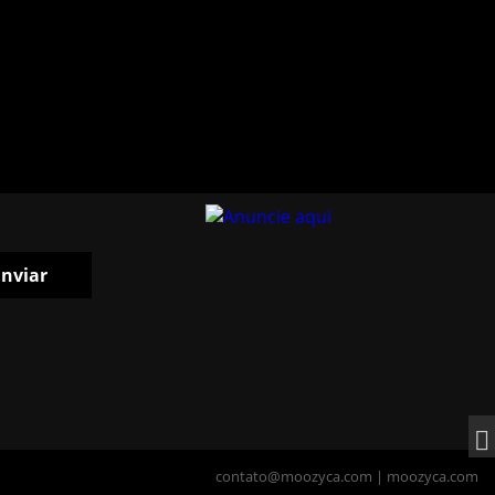
contato@moozyca.com
|
moozyca.com