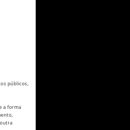
os públicos,
e a forma
mento,
 outra