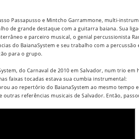
usso Passapusso e Mintcho Garrammone, multi-instrume
lho de grande destaque com a guitarra baiana. Sua lig
terrâneo e parceiro musical, o genial percussionista R
ncias do BaianaSystem e seu trabalho com a percussão 
ção para o grupo.
aSystem, do Carnaval de 2010 em Salvador, num trio e
mas faixas tocadas estava sua cumbia instrumental:
orou ao repertório do BaianaSystem ao mesmo tempo e
 e outras referências musicais de Salvador. Então, passo
.