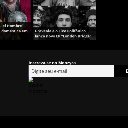
, el Hombre’
ia doméstica em
Graveola e o Lixo Polifônico
lança novo EP "London Bridge"
Inscreva-se no Moozyca
e