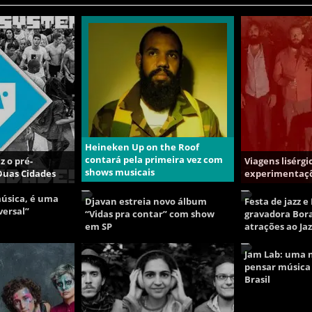
Heineken Up on the Roof
contará pela primeira vez com
 o pré-
Viagens lisérgic
shows musicais
Duas Cidades
experimentaçõ
música, é uma
Djavan estreia novo álbum
Festa de jazz 
versal”
“Vidas pra contar” com show
gravadora Bor
em SP
atrações ao Ja
Jam Lab: uma 
pensar música
Brasil