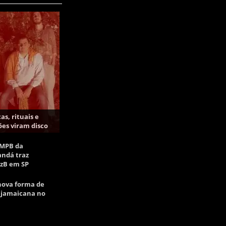
as, rituais e
es viram disco
e MPB da
andá traz
zzB em SP
nova forma de
 jamaicana no