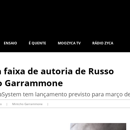
ENSAIO
É QUENTE
MOOZYCA TV
RÁDIO ZYCA
faixa de autoria de Russo
ho Garrammone
aSystem tem lançamento previsto para março d
so
|
Mintcho Garrammone
|