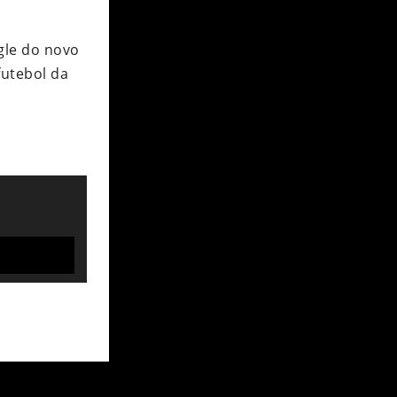
gle do novo
futebol da