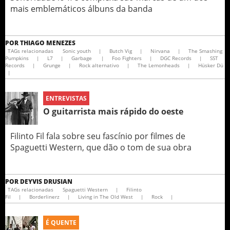
mais emblemáticos álbuns da banda
POR
THIAGO MENEZES
TAGs relacionadas
Sonic youth
|
Butch Vig
|
Nirvana
|
The Smashing
Pumpkins
|
L7
|
Garbage
|
Foo Fighters
|
DGC Records
|
SST
Records
|
Grunge
|
Rock alternativo
|
The Lemonheads
|
Hüsker Dü
|
ENTREVISTAS
O guitarrista mais rápido do oeste
Filinto Fil fala sobre seu fascínio por filmes de
Spaguetti Western, que dão o tom de sua obra
POR
DEYVIS DRUSIAN
TAGs relacionadas
Spaguetti Western
|
Filinto
Fil
|
Borderlinerz
|
Living in The Old West
|
Rock
|
É QUENTE