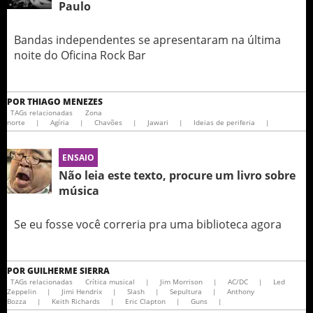
Paulo
Bandas independentes se apresentaram na última
noite do Oficina Rock Bar
POR
THIAGO MENEZES
TAGs relacionadas
Zona
norte
|
Agíria
|
Chavões
|
Jawari
|
Ideias de periferia
|
ENSAIO
Não leia este texto, procure um livro sobre
música
Se eu fosse você correria pra uma biblioteca agora
POR
GUILHERME SIERRA
TAGs relacionadas
Crítica musical
|
Jim Morrison
|
AC/DC
|
Led
Zeppelin
|
Jimi Hendrix
|
Slash
|
Sepultura
|
Anthony
Bozza
|
Keith Richards
|
Eric Clapton
|
Guns
|