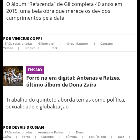
O álbum “Refazenda” de Gil completa 40 anos em
2015, uma bela obra que merece os devidos
cumprimentos pela data
POR
VINICIUS COPPI
TAGs relacionadas
Gilberto gil
|
Jorge Mautner
|
Caetano
Veloso
|
Tropicália
|
Rock
|
ENSAIO
Forró na era digital: Antenas e Raízes,
último álbum de Dona Zaíra
Trabalho do quinteto aborda temas como política,
sexualidade e globalização
POR
DEYVIS DRUSIAN
TAGs relacionadas
Antenas e Raízes
|
Dona
Zaíra
|
Forro
|
Carimbó
|
cúmbia
|
rock´n´roll
|
jazz
|