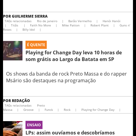
POR
GUILHERME SIERRA
TAGs relacionadas
Rio de janeiro
|
Barão Vermelho
|
Hanói Hanói
|
Titãs
|
Faith No More
|
Mike Patton
|
Robert Plant
|
Guns n’
Roses
|
Billy Idol
|
É QUENTE
Playing for Change Day leva 10 horas de
som grátis ao Largo da Batata em SP
Os shows da banda de rock Preto Massa e do rapper
Msário são destaques na programação
POR
REDAÇÃO
TAGs relacionadas
Preto
Massa
|
Groove
|
Funck
|
Rock
|
Playing for Change Day
|
ENSAIO
LPs: assim ouvíamos e descobríamos