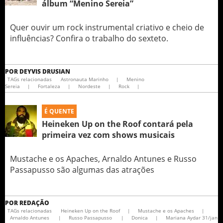
álbum “Menino Sereia”
Quer ouvir um rock instrumental criativo e cheio de
influências? Confira o trabalho do sexteto.
POR
DEYVIS DRUSIAN
TAGs relacionadas
Astronauta Marinho
|
Menino
Sereia
|
Fortaleza
|
Nordeste
|
Rock
|
É QUENTE
Heineken Up on the Roof contará pela
primeira vez com shows musicais
Mustache e os Apaches, Arnaldo Antunes e Russo
Passapusso são algumas das atrações
POR
REDAÇÃO
TAGs relacionadas
Heineken Up on the Roof
|
Mustache e os Apaches
|
Arnaldo Antunes
|
Russo Passapusso
|
Donica
|
Mariana Aydar 31/jan