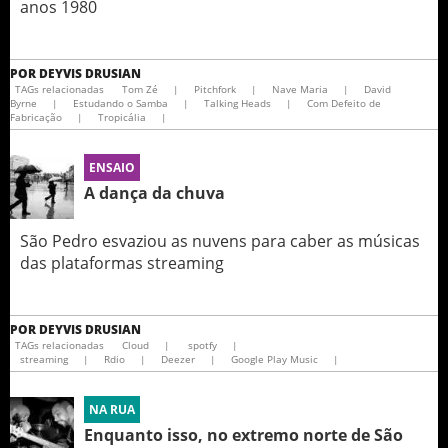
anos 1980
POR
DEYVIS DRUSIAN
TAGs relacionadas
Tom Zé
|
Pitchfork
|
Nave Maria
|
David
Byrne
|
Estudando o Samba
|
Talking Heads
|
Com Defeito de
Fabricação
|
Tropicália
|
ENSAIO
A dança da chuva
São Pedro esvaziou as nuvens para caber as músicas
das plataformas streaming
POR
DEYVIS DRUSIAN
TAGs relacionadas
Cloud
|
spotfy
|
streaming
|
Rdio
|
Deezer
|
Google Play Music
|
NA RUA
Enquanto isso, no extremo norte de São