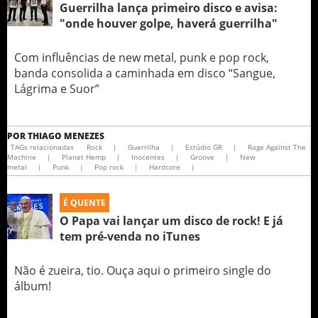
Guerrilha lança primeiro disco e avisa:
"onde houver golpe, haverá guerrilha"
Com influências de new metal, punk e pop rock,
banda consolida a caminhada em disco “Sangue,
Lágrima e Suor”
POR
THIAGO MENEZES
TAGs relacionadas
Rock
|
Guerrilha
|
Estúdio GR
|
Rage Against The
Machine
|
Planet Hemp
|
Inocentes
|
Groove
|
New
metal
|
Punk
|
Pop rock
|
Hardcore
|
É QUENTE
O Papa vai lançar um disco de rock! E já
tem pré-venda no iTunes
Não é zueira, tio. Ouça aqui o primeiro single do
álbum!