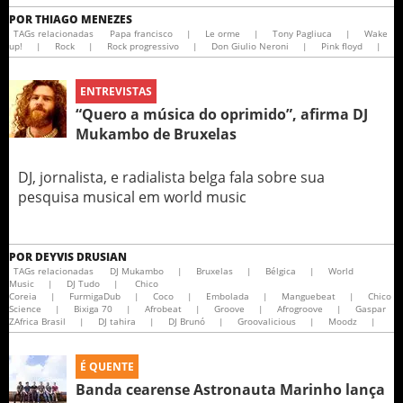
POR
THIAGO MENEZES
TAGs relacionadas
Papa francisco
|
Le orme
|
Tony Pagliuca
|
Wake
up!
|
Rock
|
Rock progressivo
|
Don Giulio Neroni
|
Pink floyd
|
ENTREVISTAS
“Quero a música do oprimido”, afirma DJ
Mukambo de Bruxelas
DJ, jornalista, e radialista belga fala sobre sua
pesquisa musical em world music
POR
DEYVIS DRUSIAN
TAGs relacionadas
DJ Mukambo
|
Bruxelas
|
Bélgica
|
World
Music
|
DJ Tudo
|
Chico
Coreia
|
FurmigaDub
|
Coco
|
Embolada
|
Manguebeat
|
Chico
Science
|
Bixiga 70
|
Afrobeat
|
Groove
|
Afrogroove
|
Gaspar
ZAfrica Brasil
|
DJ tahira
|
DJ Brunó
|
Groovalicious
|
Moodz
|
É QUENTE
Banda cearense Astronauta Marinho lança