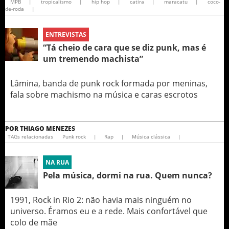
MPB
|
tropicalismo
|
hip hop
|
catira
|
maracatu
|
coco-
de-roda
|
ENTREVISTAS
“Tá cheio de cara que se diz punk, mas é
um tremendo machista”
Lâmina, banda de punk rock formada por meninas,
fala sobre machismo na música e caras escrotos
POR
THIAGO MENEZES
TAGs relacionadas
Punk rock
|
Rap
|
Música clássica
|
NA RUA
Pela música, dormi na rua. Quem nunca?
1991, Rock in Rio 2: não havia mais ninguém no
universo. Éramos eu e a rede. Mais confortável que
colo de mãe