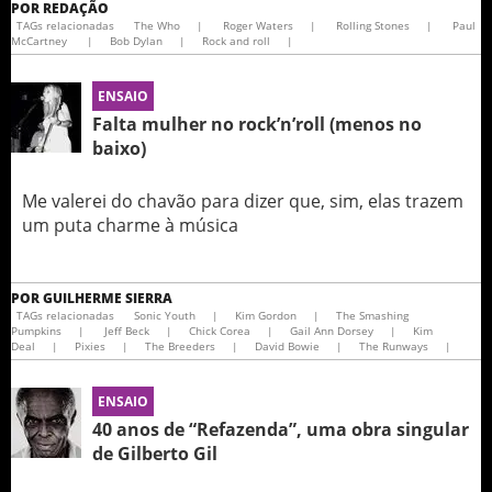
POR
REDAÇÃO
TAGs relacionadas
The Who
|
Roger Waters
|
Rolling Stones
|
Paul
McCartney
|
Bob Dylan
|
Rock and roll
|
ENSAIO
Falta mulher no rock’n’roll (menos no
baixo)
Me valerei do chavão para dizer que, sim, elas trazem
um puta charme à música
POR
GUILHERME SIERRA
TAGs relacionadas
Sonic Youth
|
Kim Gordon
|
The Smashing
Pumpkins
|
Jeff Beck
|
Chick Corea
|
Gail Ann Dorsey
|
Kim
Deal
|
Pixies
|
The Breeders
|
David Bowie
|
The Runways
|
ENSAIO
40 anos de “Refazenda”, uma obra singular
de Gilberto Gil