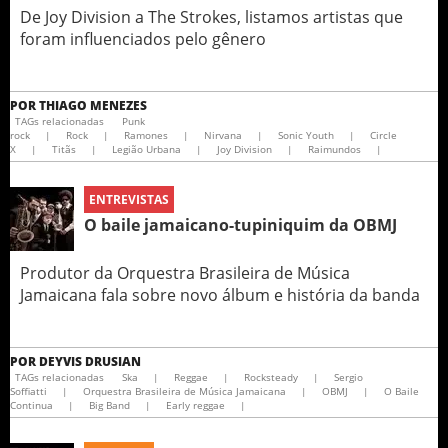
De Joy Division a The Strokes, listamos artistas que
foram influenciados pelo gênero
POR
THIAGO MENEZES
TAGs relacionadas
Punk
rock
|
Rock
|
Ramones
|
Nirvana
|
Sonic Youth
|
Circle
X
|
Titãs
|
Legião Urbana
|
Joy Division
|
Raimundos
|
ENTREVISTAS
O baile jamaicano-tupiniquim da OBMJ
Produtor da Orquestra Brasileira de Música
Jamaicana fala sobre novo álbum e história da banda
POR
DEYVIS DRUSIAN
TAGs relacionadas
Ska
|
Reggae
|
Rocksteady
|
Sergio
Soffiatti
|
Orquestra Brasileira de Música Jamaicana
|
OBMJ
|
O Baile
Continua
|
Big Band
|
Early reggae
|