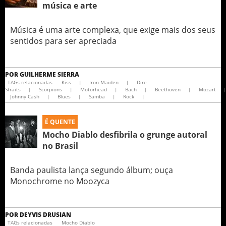
música e arte
Música é uma arte complexa, que exige mais dos seus
sentidos para ser apreciada
POR
GUILHERME SIERRA
TAGs relacionadas
Kiss
|
Iron Maiden
|
Dire
Straits
|
Scorpions
|
Motorhead
|
Bach
|
Beethoven
|
Mozart
Johnny Cash
|
Blues
|
Samba
|
Rock
|
É QUENTE
Mocho Diablo desfibrila o grunge autoral
no Brasil
Banda paulista lança segundo álbum; ouça
Monochrome no Moozyca
POR
DEYVIS DRUSIAN
TAGs relacionadas
Mocho Diablo