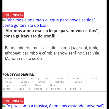
ENTREVISTAS
"Abrimos ainda mais o leque para novos estilos",
conta guitarrista do Iconili
Banda mineira mescla estilos como jazz, soul, funk,
afrobeat, carimbó e cúmbia; show será no Sesc Vila
Mariana nesta sexta
POR
DEYVIS DRUSIAN
TAGs relacionadas
jazz
|
soul
|
funk
|
afrobeat
|
rock
|
metal
|
reggae
|
brega
|
carimbó
|
cúmbia
|
mpb
|
Iconili
|
Piacó
|
Minas
Gerais
|
Brasil
|
Yorubá
|
Fela Kuti
|
Ethio
|
ENTREVISTAS