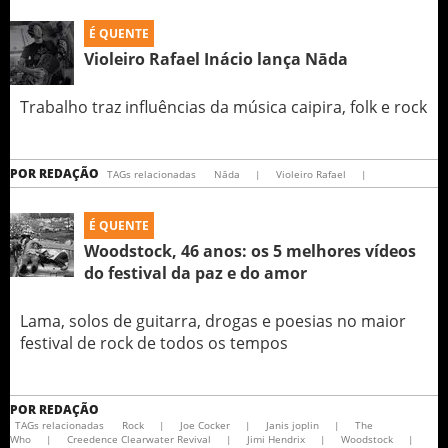
É QUENTE
Violeiro Rafael Inácio lança Nāda
Trabalho traz influências da música caipira, folk e rock
POR
REDAÇÃO
TAGs relacionadas
Nāda
|
Violeiro Rafael
|
É QUENTE
Woodstock, 46 anos: os 5 melhores vídeos
do festival da paz e do amor
Lama, solos de guitarra, drogas e poesias no maior
festival de rock de todos os tempos
POR
REDAÇÃO
TAGs relacionadas
Rock
|
Joe Cocker
|
Janis joplin
|
The
Who
|
Creedence Clearwater Revival
|
Jimi Hendrix
|
Woodstock
|