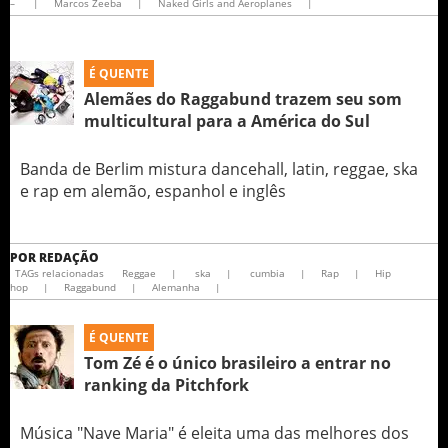
–
|
Marcos Zeeba
|
Naked Girls and Aeroplanes
|
É QUENTE
Alemães do Raggabund trazem seu som
multicultural para a América do Sul
Banda de Berlim mistura dancehall, latin, reggae, ska
e rap em alemão, espanhol e inglês
POR
REDAÇÃO
TAGs relacionadas
Reggae
|
ska
|
cumbia
|
Rap
|
Hip
hop
|
Raggabund
|
Alemanha
|
É QUENTE
Tom Zé é o único brasileiro a entrar no
ranking da Pitchfork
Música "Nave Maria" é eleita uma das melhores dos