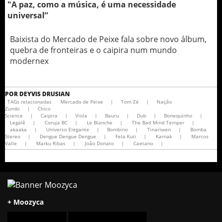
"A paz, como a música, é uma necessidade
universal”
Baixista do Mercado de Peixe fala sobre novo álbum,
quebra de fronteiras e o caipira num mundo
modernex
POR
DEYVIS DRUSIAN
TAGs relacionadas
Mercado de Peixe
|
Tom Zé
|
Nação
Zumbi
|
Chico
Science
|
Caipira
|
Viola
|
Bauru
|
Dub
|
Bonequinho
|
Legalê
|
Coruja BC
|
Le Blanche
|
The Bad Mind Temper
|
akaaka
|
Universo Elegante
|
Bombino
|
Tinariwen
|
Bomba
Stereo
|
Dengue Dengue Dengue
|
Fela Kuti
|
Karnak
|
Marcos
Valle
|
Marku Ribas
|
João Donato
|
Caetano
|
+ Moozyca