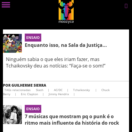
ENSAIO
Enquanto isso, na Sala da Justiça...
Ninguém sabia o que eles iriam fazer, mas
Tchaikovsky deu as notícias: “Faça-se o som!”
POR
GUILHERME SIERRA
TAGs relacionadas
Slash
|
AC/DC
|
Tchaikovsky
|
Chuck
Berry
|
Eric Clapton
|
Jimmy Hendrix
|
ENSAIO
7 músicas que mostram pq o punk é o
ritmo mais influente da história do rock