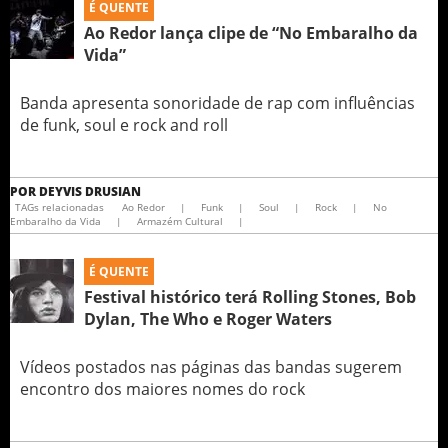
É QUENTE
Ao Redor lança clipe de “No Embaralho da
Vida”
Banda apresenta sonoridade de rap com influências
de funk, soul e rock and roll
POR
DEYVIS DRUSIAN
TAGs relacionadas
Ao Redor
|
Funk
|
Soul
|
Rock
|
No
Embaralho da Vida
|
Armazém Cultural
|
É QUENTE
Festival histórico terá Rolling Stones, Bob
Dylan, The Who e Roger Waters
Vídeos postados nas páginas das bandas sugerem
encontro dos maiores nomes do rock