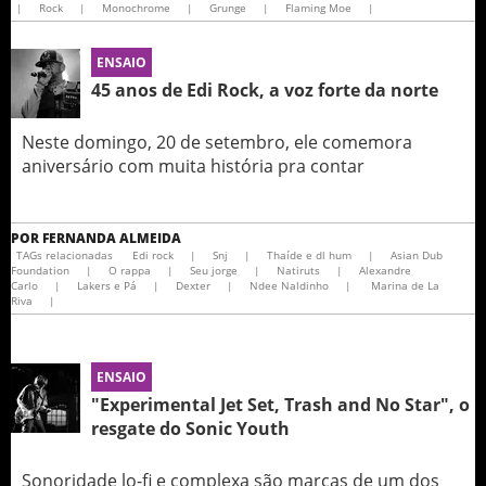
|
Rock
|
Monochrome
|
Grunge
|
Flaming Moe
|
ENSAIO
45 anos de Edi Rock, a voz forte da norte
Neste domingo, 20 de setembro, ele comemora
aniversário com muita história pra contar
POR
FERNANDA ALMEIDA
TAGs relacionadas
Edi rock
|
Snj
|
Thaíde e dl hum
|
Asian Dub
Foundation
|
O rappa
|
Seu jorge
|
Natiruts
|
Alexandre
Carlo
|
Lakers e Pá
|
Dexter
|
Ndee Naldinho
|
Marina de La
Riva
|
ENSAIO
"Experimental Jet Set, Trash and No Star", o
resgate do Sonic Youth
Sonoridade lo-fi e complexa são marcas de um dos