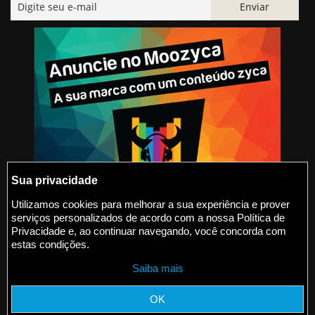
Sua privacidade
Utilizamos cookies para melhorar a sua experiência e prover
serviços personalizados de acordo com a nossa Política de
@2015-2026 Moozyca
Privacidade e, ao continuar navegando, você concorda com
estas condições.
contato@moozyca.com
Saiba mais
moozyca.com
OK