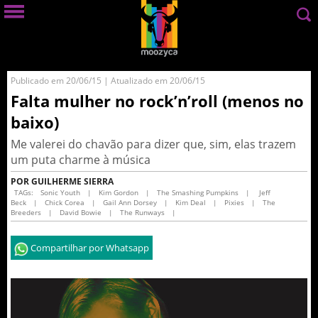
Publicado em 20/06/15 | Atualizado em 20/06/15
Falta mulher no rock’n’roll (menos no
baixo)
Me valerei do chavão para dizer que, sim, elas trazem
um puta charme à música
POR GUILHERME SIERRA
TAGs:
Sonic Youth
|
Kim Gordon
|
The Smashing Pumpkins
|
Jeff
Beck
|
Chick Corea
|
Gail Ann Dorsey
|
Kim Deal
|
Pixies
|
The
Breeders
|
David Bowie
|
The Runways
|
Compartilhar por Whatsapp