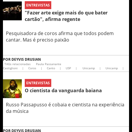
ENTREVISTAS
"Fazer arte exige mais do que bater
cartão", afirma regente
Pesquisadora de coros afirma que todos podem
cantar. Mas é preciso paixão
POR
DEYVIS DRUSIAN
TAGs relacionadas
Paula Passanante
Castiglioni
|
Coros
|
Canto
|
USP
|
Unicamp
|
Unicamp
|
ENTREVISTAS
O cientista da vanguarda baiana
Russo Passapusso é cobaia e cientista na experiência
da música
POR
DEYVIS DRUSIAN