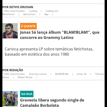
POR
DEYVIS DRUSIAN
TAGs relacionadas
Ludwig
|
Ludwig van
Beethoven
|
Aplicativos
|
App
|
É QUENTE
Jonas Sá lança álbum "BLAM!BLAM!", que
concorre ao Grammy Latino
Carioca apresenta LP sobre temáticas fetichistas,
baseado em estética dos anos 1980
POR
REDAÇÃO
TAGs relacionadas
Grammy Latino
|
BLAM!BLAM
|
Jonas Sá
|
Thomas
Hares
|
Rafael Rocha
|
NA RUA
Graveola libera segundo single de
Camaleão Borboleta