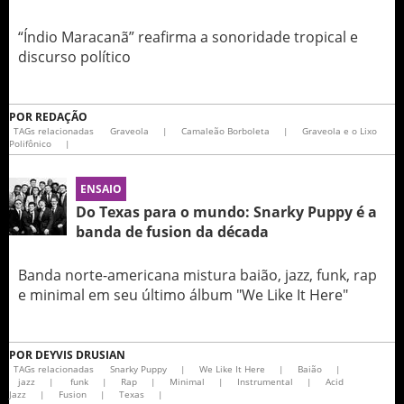
“Índio Maracanã” reafirma a sonoridade tropical e
discurso político
POR
REDAÇÃO
TAGs relacionadas
Graveola
|
Camaleão Borboleta
|
Graveola e o Lixo
Polifônico
|
ENSAIO
Do Texas para o mundo: Snarky Puppy é a
banda de fusion da década
Banda norte-americana mistura baião, jazz, funk, rap
e minimal em seu último álbum "We Like It Here"
POR
DEYVIS DRUSIAN
TAGs relacionadas
Snarky Puppy
|
We Like It Here
|
Baião
|
jazz
|
funk
|
Rap
|
Minimal
|
Instrumental
|
Acid
Jazz
|
Fusion
|
Texas
|