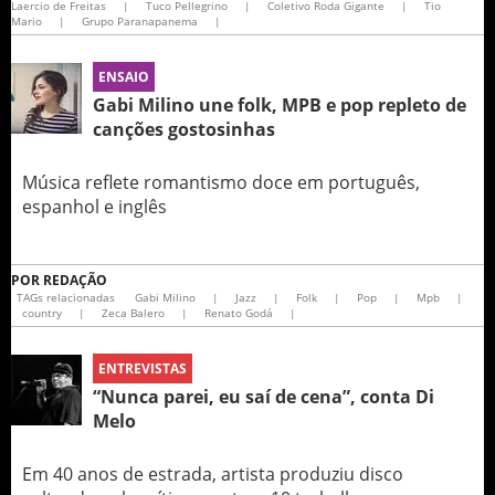
Laercio de Freitas
|
Tuco Pellegrino
|
Coletivo Roda Gigante
|
Tio
Mario
|
Grupo Paranapanema
|
ENSAIO
Gabi Milino une folk, MPB e pop repleto de
canções gostosinhas
Música reflete romantismo doce em português,
espanhol e inglês
POR
REDAÇÃO
TAGs relacionadas
Gabi Milino
|
Jazz
|
Folk
|
Pop
|
Mpb
|
country
|
Zeca Balero
|
Renato Godá
|
ENTREVISTAS
“Nunca parei, eu saí de cena”, conta Di
Melo
Em 40 anos de estrada, artista produziu disco