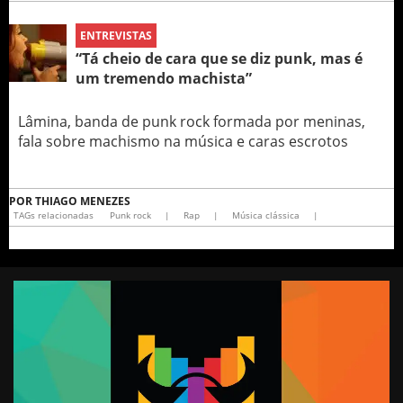
ENTREVISTAS
“Tá cheio de cara que se diz punk, mas é
um tremendo machista”
Lâmina, banda de punk rock formada por meninas,
fala sobre machismo na música e caras escrotos
POR
THIAGO MENEZES
TAGs relacionadas
Punk rock
|
Rap
|
Música clássica
|