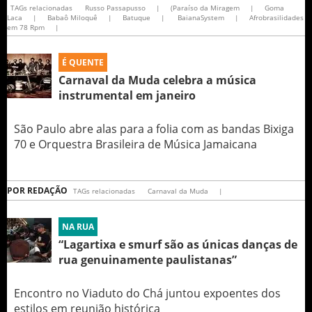
TAGs relacionadas
Russo Passapusso
|
(Paraíso da Miragem
|
Goma
Laca
|
Babaô Miloquê
|
Batuque
|
BaianaSystem
|
Afrobrasilidades
em 78 Rpm
|
É QUENTE
Carnaval da Muda celebra a música
instrumental em janeiro
São Paulo abre alas para a folia com as bandas Bixiga
70 e Orquestra Brasileira de Música Jamaicana
POR
REDAÇÃO
TAGs relacionadas
Carnaval da Muda
|
NA RUA
“Lagartixa e smurf são as únicas danças de
rua genuinamente paulistanas”
Encontro no Viaduto do Chá juntou expoentes dos
estilos em reunião histórica