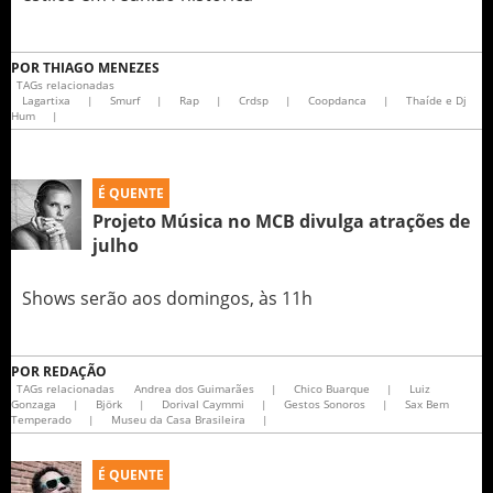
POR
THIAGO MENEZES
TAGs relacionadas
Lagartixa
|
Smurf
|
Rap
|
Crdsp
|
Coopdanca
|
Thaíde e Dj
Hum
|
É QUENTE
Projeto Música no MCB divulga atrações de
julho
Shows serão aos domingos, às 11h
POR
REDAÇÃO
TAGs relacionadas
Andrea dos Guimarães
|
Chico Buarque
|
Luiz
Gonzaga
|
Björk
|
Dorival Caymmi
|
Gestos Sonoros
|
Sax Bem
Temperado
|
Museu da Casa Brasileira
|
É QUENTE