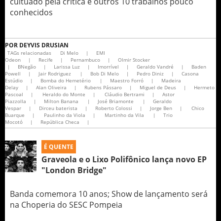
cultuado pela crítica e outros 10 trabalhos pouco
conhecidos
POR
DEYVIS DRUSIAN
TAGs relacionadas
Di Melo
|
EMI
Odeon
|
Recife
|
Pernambuco
|
Olmir Stocker
|
BNegão
|
Larissa Luz
|
Imorrível
|
Geraldo Vandré
|
Baden
Powell
|
Jair Rodriguez
|
Bob Di Melo
|
Pedro Diniz
|
Casona
Estúdio
|
Bomba do Hemetério
|
Maestro Forró
|
Madeira
Delay
|
Alan Oliveira
|
Rubens Pássaro
|
Miguel de Deus
|
Hermeto
Pascoal
|
Heraldo do Monte
|
Cláudio Bertrami
|
Astor
Piazzolla
|
Milton Banana
|
José Briamonte
|
Geraldo
Vespar
|
Dirceu baterista
|
Roberto Colossi
|
Jorge Ben
|
Chico
Buarque
|
Paulinho da Viola
|
Martinho da Vila
|
Trio
Mocotó
|
República Checa
|
É QUENTE
Graveola e o Lixo Polifônico lança novo EP
"London Bridge"
Banda comemora 10 anos; Show de lançamento será
na Choperia do SESC Pompeia