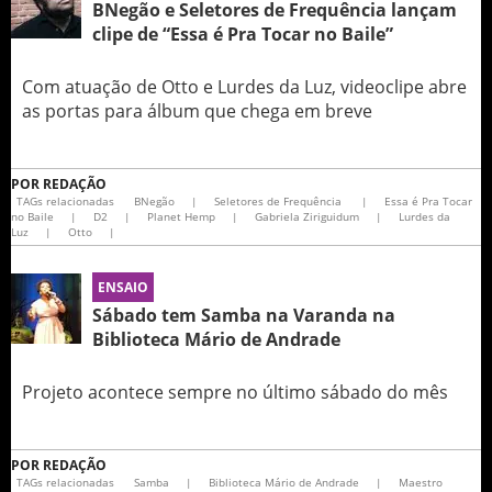
BNegão e Seletores de Frequência lançam
clipe de “Essa é Pra Tocar no Baile”
Com atuação de Otto e Lurdes da Luz, videoclipe abre
as portas para álbum que chega em breve
POR
REDAÇÃO
TAGs relacionadas
BNegão
|
Seletores de Frequência
|
Essa é Pra Tocar
no Baile
|
D2
|
Planet Hemp
|
Gabriela Ziriguidum
|
Lurdes da
Luz
|
Otto
|
ENSAIO
Sábado tem Samba na Varanda na
Biblioteca Mário de Andrade
Projeto acontece sempre no último sábado do mês
POR
REDAÇÃO
TAGs relacionadas
Samba
|
Biblioteca Mário de Andrade
|
Maestro