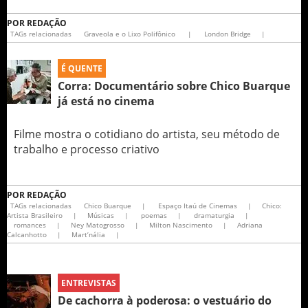
POR
REDAÇÃO
TAGs relacionadas
Graveola e o Lixo Polifônico
|
London Bridge
|
É QUENTE
Corra: Documentário sobre Chico Buarque
já está no cinema
Filme mostra o cotidiano do artista, seu método de
trabalho e processo criativo
POR
REDAÇÃO
TAGs relacionadas
Chico Buarque
|
Espaço Itaú de Cinemas
|
Chico:
Artista Brasileiro
|
Músicas
|
poemas
|
dramaturgia
|
romances
|
Ney Matogrosso
|
Milton Nascimento
|
Adriana
Calcanhotto
|
Mart’nália
|
ENTREVISTAS
De cachorra à poderosa: o vestuário do