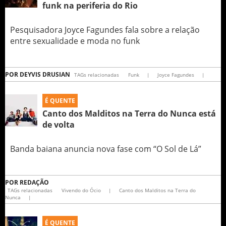
funk na periferia do Rio
Pesquisadora Joyce Fagundes fala sobre a relação
entre sexualidade e moda no funk
POR
DEYVIS DRUSIAN
TAGs relacionadas
Funk
|
Joyce Fagundes
|
É QUENTE
Canto dos Malditos na Terra do Nunca está
de volta
Banda baiana anuncia nova fase com “O Sol de Lá”
POR
REDAÇÃO
TAGs relacionadas
Vivendo do Ócio
|
Canto dos Malditos na Terra do
Nunca
|
É QUENTE