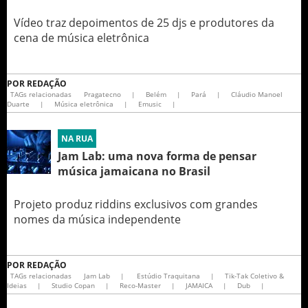
Vídeo traz depoimentos de 25 djs e produtores da
cena de música eletrônica
POR
REDAÇÃO
TAGs relacionadas
Pragatecno
|
Belém
|
Pará
|
Cláudio Manoel
Duarte
|
Música eletrônica
|
Emusic
|
NA RUA
Jam Lab: uma nova forma de pensar
música jamaicana no Brasil
Projeto produz riddins exclusivos com grandes
nomes da música independente
POR
REDAÇÃO
TAGs relacionadas
Jam Lab
|
Estúdio Traquitana
|
Tik-Tak Coletivo &
Ideias
|
Studio Copan
|
Reco-Master
|
JAMAICA
|
Dub
|