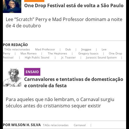
One Drop Festival está de volta a São Paulo
Lee “Scratch” Perry e Mad Professor dominam a noite
de 4 de outubro
POR
REDAÇÃO
TAGs relacionadas
Mad Professor
|
Dub
|
]reggae
|
Lee
Perry
|
Max Romeo
|
The Heptones
|
Gregory Isaacs
|
One Drop
Festival
|
High Public Sound
|
Jr. Toaster
|
Jurassic Sound System
|
ENSAIO
Carnavalores e tentativas de domesticação
e controle da festa
Para aqueles que não lembram, o Carnaval surgiu
séculos antes do cristianismo sequer existir
POR
WILSON H. SILVA
TAGs relacionadas
Carnaval
|