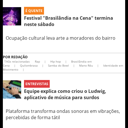
É QUENTE
Festival "Brasilândia na Cena" termina
neste sábado
Ocupação cultural leva arte a moradores do bairro
POR
REDAÇÃO
TAGs relacionadas
Rap
|
Hip hop
|
Brasilândia em
Cena
|
Quilombrasa
|
Samba do Bowl
|
Mano Réu
|
Identidade em
Movimento
|
ENTREVISTAS
Equipe explica como criou o Ludwig‏,
aplicativo de música para surdos
Plataforma transforma ondas sonoras em vibrações,
percebidas de forma tátil