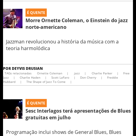
É QUENTE
Morre Ornette Coleman, o Einstein do jazz
norte-americano
Jazzman revolucionou a história da música com a
teoria harmolódica
POR
DEYVIS DRUSIAN
TAGs relacionadas
Ornette Coleman
|
jazz
|
Charlie Parker
|
Free
Jazz
|
Charlie Haden
|
Scott LaFaro
|
Don Cherry
|
Freddie
Hubbard
|
The Shape of Jazz To Come
|
É QUENTE
Sesc Interlagos terá apresentações de Blues
gratuitas em julho
Programação inclui shows de General Blues, Blues