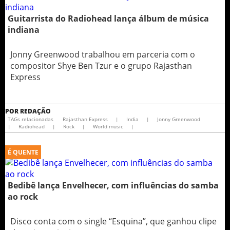
Guitarrista do Radiohead lança álbum de música
indiana
Jonny Greenwood trabalhou em parceria com o
compositor Shye Ben Tzur e o grupo Rajasthan
Express
POR
REDAÇÃO
TAGs relacionadas
Rajasthan Express
|
India
|
Jonny Greenwood
|
Radiohead
|
Rock
|
World music
|
É QUENTE
Bedibê lança Envelhecer, com influências do samba
ao rock
Disco conta com o single “Esquina”, que ganhou clipe