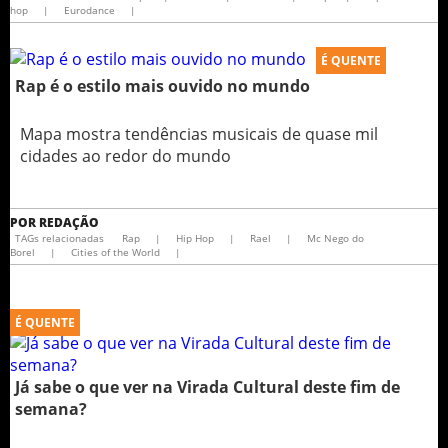
hop
|
Eurodance
|
É QUENTE
Rap é o estilo mais ouvido no mundo
Mapa mostra tendências musicais de quase mil
cidades ao redor do mundo
POR
REDAÇÃO
TAGs relacionadas
Rap
|
Hip Hop
|
Rael
|
Mc Nego do
Borel
|
Cities of the World
|
É QUENTE
Já sabe o que ver na Virada Cultural deste fim de
semana?