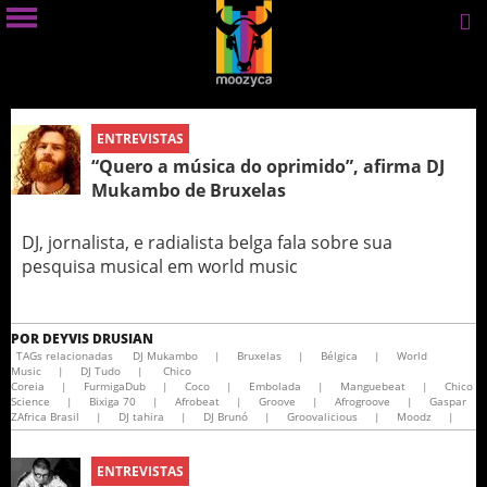
ENTREVISTAS
“Quero a música do oprimido”, afirma DJ
Mukambo de Bruxelas
DJ, jornalista, e radialista belga fala sobre sua
pesquisa musical em world music
POR
DEYVIS DRUSIAN
TAGs relacionadas
DJ Mukambo
|
Bruxelas
|
Bélgica
|
World
Music
|
DJ Tudo
|
Chico
Coreia
|
FurmigaDub
|
Coco
|
Embolada
|
Manguebeat
|
Chico
Science
|
Bixiga 70
|
Afrobeat
|
Groove
|
Afrogroove
|
Gaspar
ZAfrica Brasil
|
DJ tahira
|
DJ Brunó
|
Groovalicious
|
Moodz
|
ENTREVISTAS