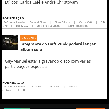
Etílicos, Carlos Café e André Christovam
POR
REDAÇÃO
TAGs relacionadas
General Blues
|
Blues Etílicos
|
Carlos Café
|
B.B.
King
|
Buddy Guy
|
Stevie Ray Vaughan
|
Scott Henderson
|
É QUENTE
Integrante do Daft Punk poderá lançar
álbum solo
Guy-Manuel estaria gravando disco com várias
participações especiais
POR
REDAÇÃO
TAGs relacionadas
Daft Punk
|
e-music
|
Música
eletrônica
|
DJ
|