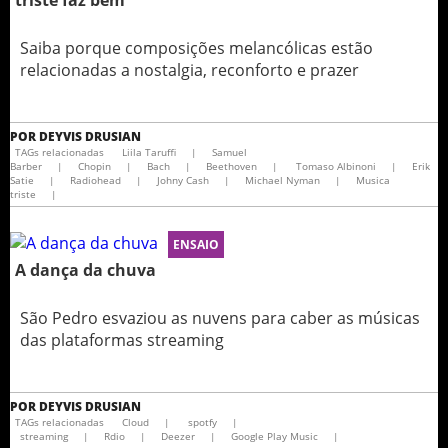
triste faz bem"
Saiba porque composições melancólicas estão
relacionadas a nostalgia, reconforto e prazer
POR
DEYVIS DRUSIAN
TAGs relacionadas
Liila Taruffi
|
Samuel
Barber
|
Chopin
|
Bach
|
Beethoven
|
Tomaso Albinoni
|
Erik
Satie
|
Radiohead
|
Johny Cash
|
Michael Nyman
|
Musica
triste
|
ENSAIO
A dança da chuva
São Pedro esvaziou as nuvens para caber as músicas
das plataformas streaming
POR
DEYVIS DRUSIAN
TAGs relacionadas
Cloud
|
spotfy
|
streaming
|
Rdio
|
Deezer
|
Google Play Music
|