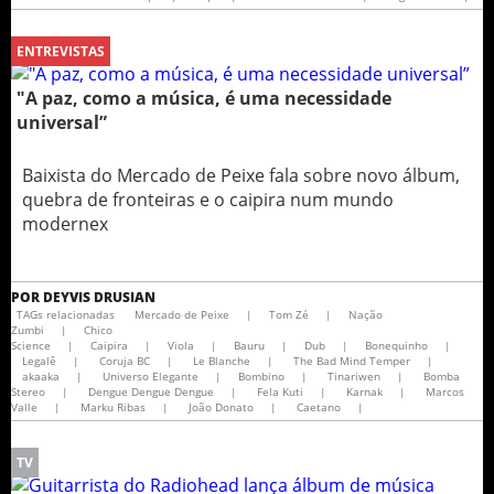
ENTREVISTAS
"A paz, como a música, é uma necessidade
universal”
Baixista do Mercado de Peixe fala sobre novo álbum,
quebra de fronteiras e o caipira num mundo
modernex
POR
DEYVIS DRUSIAN
TAGs relacionadas
Mercado de Peixe
|
Tom Zé
|
Nação
Zumbi
|
Chico
Science
|
Caipira
|
Viola
|
Bauru
|
Dub
|
Bonequinho
|
Legalê
|
Coruja BC
|
Le Blanche
|
The Bad Mind Temper
|
akaaka
|
Universo Elegante
|
Bombino
|
Tinariwen
|
Bomba
Stereo
|
Dengue Dengue Dengue
|
Fela Kuti
|
Karnak
|
Marcos
Valle
|
Marku Ribas
|
João Donato
|
Caetano
|
TV