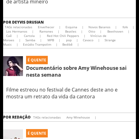
de artista mineiro
POR
DEYVIS DRUSIAN
TAGs relacionadas
Envelhecer
|
Esquina
|
Novos Baianos
|
folk
|
Los Hermanos
|
Ramones
|
Beatles
|
Otto
|
Beethoven
|
Caê
|
Cartola
|
Red Hot Chili Peppers
|
Vinícius de
Moraes
|
Samba
|
MPB
|
pop
|
Cavaco
|
Strange
Music
|
Estúdio Trampolim
|
Bedibê
|
É QUENTE
Documentário sobre Amy Winehouse sai
nesta semana
Filme estreou no festival de Cannes deste ano e
mostra um retrato da vida da cantora
POR
REDAÇÃO
TAGs relacionadas
Amy Winehouse
|
É QUENTE