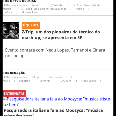
POR
DEYVIS DRUSIAN
TAGs relacionadas
Kuduro
|
DJ Satélite
|
Lil Pasta Sacerdote do
Kuduro
|
O Toke É Esse e Hamilton Cazuende
|
Angola
|
África
|
Moçambique
|
É QUENTE
Z-Trip, um dos pioneiros da técnica do
mash-up, se apresenta em SP
Evento contará com Nedu Lopes, Tamenpi e Cinara
no line up
POR
REDAÇÃO
TAGs relacionadas
Z-Trip
|
Eletrônico
|
E-
music
|
Superloft
|
Tamenpi
|
DJCinara
|
Nedu Lopes
|
ENTREVISTAS
Pesquisadora italiana fala ao Moozyca: "música