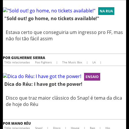
NA RUA
"Sold out! go home, no tickets available!"
Estava certo que conseguiria um ingresso pro FF, mas
não foi tão fácil assim
POR
GUILHERME SIERRA
TAGs relacionadas
Foo Fighters
|
The Music Box
|
LA
|
ENSAIO
Dica do Réu: I have got the power!
Disco que traz maior clássico do Snap! é tema da dica
de hoje do Réu
POR
MANO RÉU
TAGs relacionadas
Snap!
|
Disco
|
House
|
Rap
|
Hip