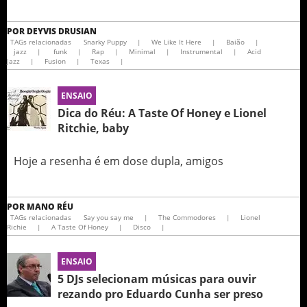
POR
DEYVIS DRUSIAN
TAGs relacionadas
Snarky Puppy
|
We Like It Here
|
Baião
|
jazz
|
funk
|
Rap
|
Minimal
|
Instrumental
|
Acid
Jazz
|
Fusion
|
Texas
|
ENSAIO
Dica do Réu: A Taste Of Honey e Lionel
Ritchie, baby
Hoje a resenha é em dose dupla, amigos
POR
MANO RÉU
TAGs relacionadas
Say you say me
|
The Commodores
|
Lionel
Richie
|
A Taste Of Honey
|
Disco
|
ENSAIO
5 DJs selecionam músicas para ouvir
rezando pro Eduardo Cunha ser preso