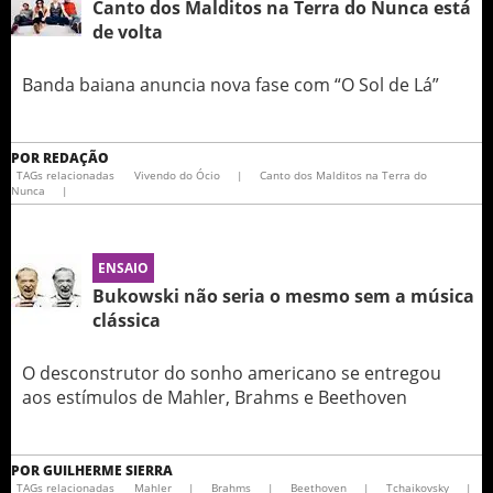
Canto dos Malditos na Terra do Nunca está
de volta
Banda baiana anuncia nova fase com “O Sol de Lá”
POR
REDAÇÃO
TAGs relacionadas
Vivendo do Ócio
|
Canto dos Malditos na Terra do
Nunca
|
ENSAIO
Bukowski não seria o mesmo sem a música
clássica
O desconstrutor do sonho americano se entregou
aos estímulos de Mahler, Brahms e Beethoven
POR
GUILHERME SIERRA
TAGs relacionadas
Mahler
|
Brahms
|
Beethoven
|
Tchaikovsky
|