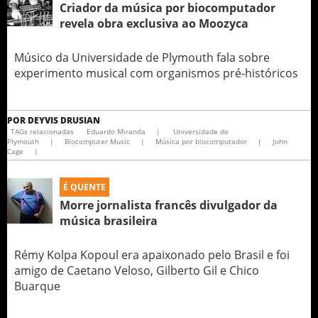
Criador da música por biocomputador
revela obra exclusiva ao Moozyca
Músico da Universidade de Plymouth fala sobre
experimento musical com organismos pré-históricos
POR
DEYVIS DRUSIAN
TAGs relacionadas
Eduardo Miranda
|
Universidade de
Plymouth
|
Biocomputer Music
|
Música por biocomputador
|
John
Cage
|
É QUENTE
Morre jornalista francês divulgador da
música brasileira
Rémy Kolpa Kopoul era apaixonado pelo Brasil e foi
amigo de Caetano Veloso, Gilberto Gil e Chico
Buarque