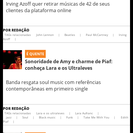
Irving Azoff quer retirar músicas de 42 de seus
clientes da plataforma online
POR
REDAÇÃO
TAGs relacionadas
John Lennon
|
Beatles
|
Paul McCartney
|
Irving
Azoff
|
É QUENTE
Sonoridade de Amy e charme de Piaf:
conheça Lara e os Ultraleves
Banda resgata soul music com referências
contemporâneas em primeiro single
POR
REDAÇÃO
TAGs relacionadas
Lara e os ultraleves
|
Lara Aufranc
|
jazz
|
Soul
|
Black music
|
Funk
|
Take Me With You
|
Edith
Piaf
|