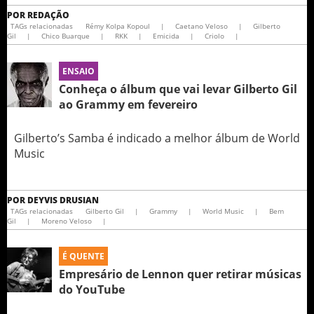
POR
REDAÇÃO
TAGs relacionadas
Rémy Kolpa Kopoul
|
Caetano Veloso
|
Gilberto
Gil
|
Chico Buarque
|
RKK
|
Emicida
|
Criolo
|
ENSAIO
Conheça o álbum que vai levar Gilberto Gil
ao Grammy em fevereiro
Gilberto’s Samba é indicado a melhor álbum de World
Music
POR
DEYVIS DRUSIAN
TAGs relacionadas
Gilberto Gil
|
Grammy
|
World Music
|
Bem
Gil
|
Moreno Veloso
|
É QUENTE
Empresário de Lennon quer retirar músicas
do YouTube