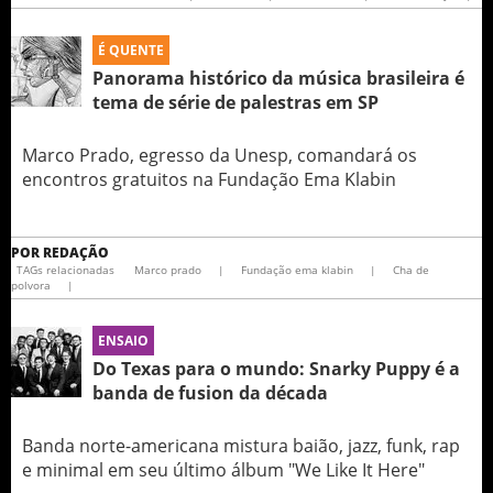
É QUENTE
Panorama histórico da música brasileira é
tema de série de palestras em SP
Marco Prado, egresso da Unesp, comandará os
encontros gratuitos na Fundação Ema Klabin
POR
REDAÇÃO
TAGs relacionadas
Marco prado
|
Fundação ema klabin
|
Cha de
polvora
|
ENSAIO
Do Texas para o mundo: Snarky Puppy é a
banda de fusion da década
Banda norte-americana mistura baião, jazz, funk, rap
e minimal em seu último álbum "We Like It Here"