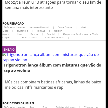
Moozyca reuniu 13 atrações para tornar o seu fim de
semana mais interessante
POR
REDAÇÃO
TAGs relacionadas
Hermeto Pascoal
|
Dona Onete
|
Metá
Metá
|
Hurtmold
|
Tom Zé
|
Nelson
Ayres
|
Lira
|
Dexter
|
Rashid
|
Orquestra Paulistana de Viola
Caipira
|
Tobias da Silva
|
Caetano Veloso
|
ENSAIO
Trigonotron lança álbum com misturas que vão do
rap ao violino
Músicas combinam batidas africanas, linhas de baixo
melódicas, riffs marcantes e rap
POR
DEYVIS DRUSIAN
TAGs relacionadas
Rap
|
Pop
|
Batidas africanas
|
Trigonotron
|