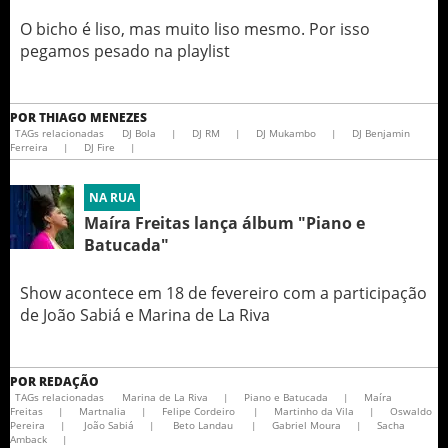
O bicho é liso, mas muito liso mesmo. Por isso
pegamos pesado na playlist
POR
THIAGO MENEZES
TAGs relacionadas
DJ Bola
|
DJ RM
|
DJ Mukambo
|
DJ Benjamin
|
DJ Fire
|
NA RUA
Maíra Freitas lança álbum "Piano e
Batucada"
Show acontece em 18 de fevereiro com a participação
de João Sabiá e Marina de La Riva
POR
REDAÇÃO
TAGs relacionadas
Marina de La Riva
|
Piano e Batucada
|
Maíra
Freitas
|
Martnalia
|
Felipe Cordeiro
|
Martinho da Vila
|
Oswaldo
Pereira
|
João Sabiá
|
Beto Landau
|
Gabriel Moura
|
Sacha
Amback
|