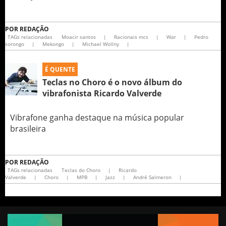
POR
REDAÇÃO
TAGs relacionadas
Moacir santos
|
Racionais mcs
|
War
|
Pedro
sorongo
|
Mekongo
|
Michael Wollny
|
É QUENTE
Teclas no Choro é o novo álbum do
vibrafonista Ricardo Valverde
Vibrafone ganha destaque na música popular
brasileira
POR
REDAÇÃO
TAGs relacionadas
Teclas do Choro
|
Ricardo
Valverde
|
Choro
|
MPB
|
Jazz
|
André Salmeron
|