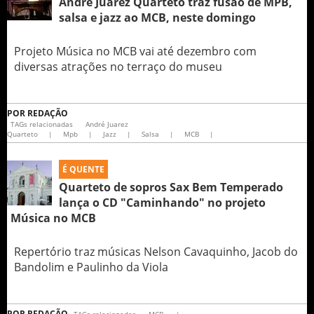
André Juarez Quarteto traz fusão de MPB,
salsa e jazz ao MCB, neste domingo
Projeto Música no MCB vai até dezembro com
diversas atrações no terraço do museu
POR
REDAÇÃO
TAGs relacionadas
André Juarez
Quarteto
|
Mpb
|
Jazz
|
Salsa
|
MCB
|
É QUENTE
Quarteto de sopros Sax Bem Temperado
lança o CD "Caminhando" no projeto
Música no MCB
Repertório traz músicas Nelson Cavaquinho, Jacob do
Bandolim e Paulinho da Viola
POR
REDAÇÃO