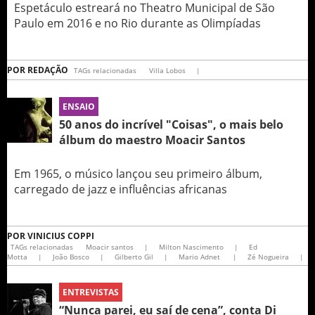
Espetáculo estreará no Theatro Municipal de São
Paulo em 2016 e no Rio durante as Olimpíadas
POR
REDAÇÃO
TAGs relacionadas
Villa Lobos
|
ENSAIO
50 anos do incrível "Coisas", o mais belo
álbum do maestro Moacir Santos
Em 1965, o músico lançou seu primeiro álbum,
carregado de jazz e influências africanas
POR
VINICIUS COPPI
TAGs relacionadas
Moacir santos
|
Milton Nascimento
|
Ed
Motta
|
João Bosco
|
Gilberto Gil
|
Mario Adnet
|
Zé Nogueira
|
ENTREVISTAS
“Nunca parei, eu saí de cena”, conta Di