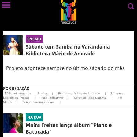
ENSAIO
Sábado tem Samba na Varanda na
Biblioteca Mário de Andrade
Projeto acontece sempre no último sábado do mês
POR
REDAÇÃO
TAGs relacionadas
Samba
|
Biblioteca Mário de Andrade
|
Maestro
Laercio de Freitas
|
Tuco Pellegrino
|
Coletivo Roda Gigante
|
Tio
Mario
|
Grupo Paranapanema
|
NA RUA
Maíra Freitas lança álbum "Piano e
Batucada"