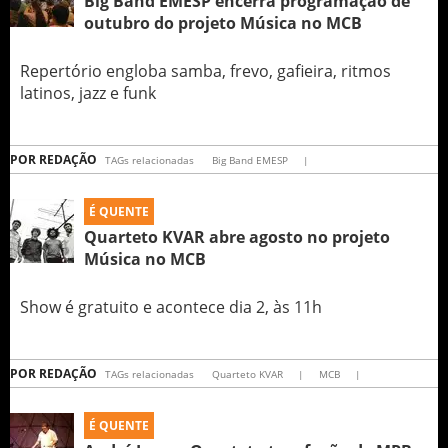
Big Band EMESP encerra programação de
outubro do projeto Música no MCB
Repertório engloba samba, frevo, gafieira, ritmos
latinos, jazz e funk
POR
REDAÇÃO
TAGs relacionadas
Big Band EMESP
|
É QUENTE
Quarteto KVAR abre agosto no projeto
Música no MCB
Show é gratuito e acontece dia 2, às 11h
POR
REDAÇÃO
TAGs relacionadas
Quarteto KVAR
|
MCB
|
É QUENTE