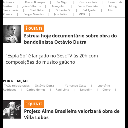
Antunes
|
Bruno Buarque
|
Zé Nigro
|
Gustavo Ruiz
|
Laércio de
Freitas
|
João Gilberto
|
Tom Jobim
|
Eumir Deodato
|
Mongo
Santamaria
|
Chet Baker
|
Gilberto Gil
|
Cal Tjader
|
Tito
Puente
|
Sergio Mendes
|
Jazz latino
|
MPB
|
É QUENTE
Estreia hoje documentário sobre obra do
bandolinista Octávio Dutra
"Espia Só" é lançado no SescTV às 20h com
composições do músico gaúcho
POR
REDAÇÃO
TAGs relacionadas
Octávio Dutra
|
Yamandu Costa
|
Lupicínio
Rodrigues
|
Carlos Gomes
|
Raul Lima
|
Bandolim
|
Choro
|
É QUENTE
Projeto Alma Brasileira valorizará obra de
Villa Lobos