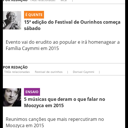
TAGs relacionadas
MCB
|
É QUENTE
15ª edição do Festival de Ourinhos começa
sábado
Evento vai do erudito ao popular e irá homenagear a
Família Caymmi em 2015
POR
REDAÇÃO
TAGs relacionadas
Festival de ourinhos
|
Dorival Caymmi
|
ENSAIO
5 músicas que deram o que falar no
Moozyca em 2015
Reunimos canções que mais repercutiram no
Moozyca em 2015