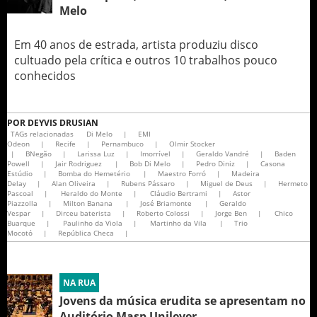
Melo
Em 40 anos de estrada, artista produziu disco
cultuado pela crítica e outros 10 trabalhos pouco
conhecidos
POR
DEYVIS DRUSIAN
TAGs relacionadas
Di Melo
|
EMI
Odeon
|
Recife
|
Pernambuco
|
Olmir Stocker
|
BNegão
|
Larissa Luz
|
Imorrível
|
Geraldo Vandré
|
Baden
Powell
|
Jair Rodriguez
|
Bob Di Melo
|
Pedro Diniz
|
Casona
Estúdio
|
Bomba do Hemetério
|
Maestro Forró
|
Madeira
Delay
|
Alan Oliveira
|
Rubens Pássaro
|
Miguel de Deus
|
Hermeto
Pascoal
|
Heraldo do Monte
|
Cláudio Bertrami
|
Astor
Piazzolla
|
Milton Banana
|
José Briamonte
|
Geraldo
Vespar
|
Dirceu baterista
|
Roberto Colossi
|
Jorge Ben
|
Chico
Buarque
|
Paulinho da Viola
|
Martinho da Vila
|
Trio
Mocotó
|
República Checa
|
NA RUA
Jovens da música erudita se apresentam no
Auditório Masp Unilever