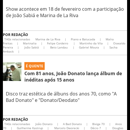
Show acontece em 18 de fevereiro com a participação
de João Sabiá e Marina de La Riva
POR
REDAÇÃO
TAGs relacionadas
Marina de La Riva
|
Piano e Batucada
|
Maíra
Freitas
|
Martnalia
|
Felipe Cordeiro
|
Martinho da Vila
|
Oswaldo
Pereira
|
João Sabiá
|
Beto Landau
|
Gabriel Moura
|
Sacha
Amback
|
É QUENTE
Com 81 anos, João Donato lança álbum de
inéditas após 15 anos
Disco traz estética de álbuns dos anos 70, como "A
Bad Donato" e "Donato/Deodato"
POR
REDAÇÃO
TAGs relacionadas
João Donato
|
A Bad Donato
|
Bixiga 70
|
Anos
70
|
Guilherme Kastrup
|
Marcelo Dworecki
|
Décio 7
|
Douglas