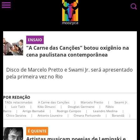
ENSAIO
"A Carne das Canções" botou oxigênio na
cena paulistana contemporânea
Disco de Marcelo Pretto e Swami Jr. será apresentado
pela primeira vez no Rio
POR
REDAÇÃO
TAGs relacionadas
A Carne das Canções
|
Marcelo Pretto
|
Swami Jr.
|
Luiz Tatit
|
Kiko Dinucci
|
Douglas Germano
|
Fábio
Barro
|
Arrigo Barnabé
|
Rodrigo Campos
|
Leandro Medina
|
Chico Saraiva
|
Antonio Loureiro
|
Omara Portuondo
|
Borandá
|
É QUENTE
Artistas musicam poesias de Leminski e