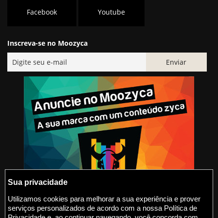
Facebook
Youtube
Inscreva-se no Moozyca
Sua privacidade
Utilizamos cookies para melhorar a sua experiência e prover
serviços personalizados de acordo com a nossa Política de
@2015-2026 Moozyca
Privacidade e, ao continuar navegando, você concorda com