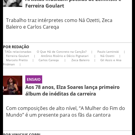
Ferreira Goulart
Trabalho traz intérpretes como Ná Ozetti, Zeca
Baleiro e Carlos Careqa
POR
REDAÇÃO
TAGs relacionadas
O Que Há de Concreto na Canção?
|
Paulo Leminski
|
Ferreira Goulart
|
Antônio Risério e Décio Pignatari
|
Ná Ozetti
|
Marcelo Pretto
|
Carlos Careqa
|
Zeca Baleiro
|
Gil Assis e Ana
Fridman
|
ENSAIO
Aos 78 anos, Elza Soares lança primeiro
álbum de inéditas da carreira
Com composições de alto nível, “A Mulher do Fim do
Mundo” é um presente para os fãs da cantora
POR
VINICIUS COPPI