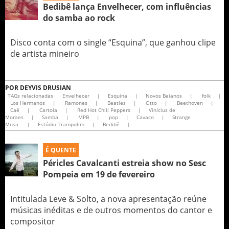
Bedibê lança Envelhecer, com influências
do samba ao rock
Disco conta com o single “Esquina”, que ganhou clipe
de artista mineiro
POR
DEYVIS DRUSIAN
TAGs relacionadas
Envelhecer
|
Esquina
|
Novos Baianos
|
folk
|
Los Hermanos
|
Ramones
|
Beatles
|
Otto
|
Beethoven
|
Caê
|
Cartola
|
Red Hot Chili Peppers
|
Vinícius de
Moraes
|
Samba
|
MPB
|
pop
|
Cavaco
|
Strange
Music
|
Estúdio Trampolim
|
Bedibê
|
É QUENTE
Péricles Cavalcanti estreia show no Sesc
Pompeia em 19 de fevereiro
Intitulada Leve & Solto, a nova apresentação reúne
músicas inéditas e de outros momentos do cantor e
compositor