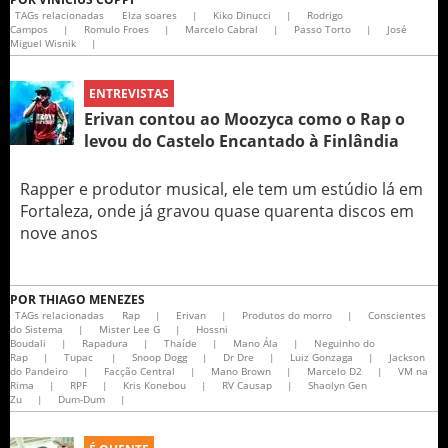
TAGs relacionadas
Elza soares
|
Kiko Dinucci
|
Rodrigo
Campos
|
Romulo Froes
|
Marcelo Cabral
|
Passo Torto
|
José
Miguel Wisnik
|
ENTREVISTAS
Erivan contou ao Moozyca como o Rap o
levou do Castelo Encantado à Finlândia
Rapper e produtor musical, ele tem um estúdio lá em
Fortaleza, onde já gravou quase quarenta discos em
nove anos
POR
THIAGO MENEZES
TAGs relacionadas
Rap
|
Erivan
|
Produtos do morro
|
Conscientes
do Sistema
|
Mister Lee G
|
Hossni
Boudali
|
Rapadura
|
Thaíde
|
Mano Ála
|
Neguinho do
Rap
|
Tupac
|
Snoop Dogg
|
Dr Dre
|
Luiz Gonzaga
|
Jackson
do Pandeiro
|
Facção Central
|
Mano Brown
|
Marcelo D2
|
VM na
Rima
|
RPF
|
Kris Konebou
|
RV Causap
|
Shaolyn Gen
Zu
|
Dum-Dum
|