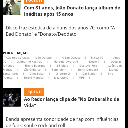
É QUENTE
Com 81 anos, João Donato lança álbum de
inéditas após 15 anos
Disco traz estética de álbuns dos anos 70, como "A
Bad Donato" e "Donato/Deodato"
POR
REDAÇÃO
TAGs relacionadas
João Donato
|
A Bad Donato
|
Bixiga 70
|
Anos
70
|
Guilherme Kastrup
|
Marcelo Dworecki
|
Décio 7
|
Douglas
Antunes
|
Bruno Buarque
|
Zé Nigro
|
Gustavo Ruiz
|
Laércio de
Freitas
|
João Gilberto
|
Tom Jobim
|
Eumir Deodato
|
Mongo
Santamaria
|
Chet Baker
|
Gilberto Gil
|
Cal Tjader
|
Tito
Puente
|
Sergio Mendes
|
Jazz latino
|
MPB
|
É QUENTE
Ao Redor lança clipe de “No Embaralho da
Vida”
Banda apresenta sonoridade de rap com influências
de funk, soul e rock and roll