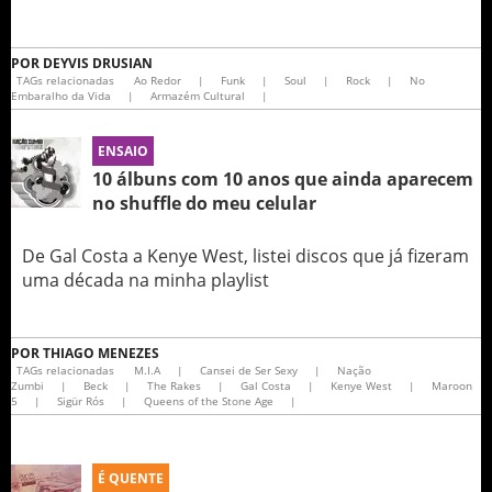
POR
DEYVIS DRUSIAN
TAGs relacionadas
Ao Redor
|
Funk
|
Soul
|
Rock
|
No
Embaralho da Vida
|
Armazém Cultural
|
ENSAIO
10 álbuns com 10 anos que ainda aparecem
no shuffle do meu celular
De Gal Costa a Kenye West, listei discos que já fizeram
uma década na minha playlist
POR
THIAGO MENEZES
TAGs relacionadas
M.I.A
|
Cansei de Ser Sexy
|
Nação
Zumbi
|
Beck
|
The Rakes
|
Gal Costa
|
Kenye West
|
Maroon
5
|
Sigür Rós
|
Queens of the Stone Age
|
É QUENTE