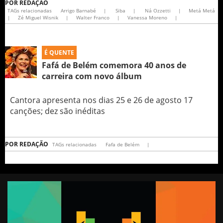
POR
REDAÇÃO
TAGs relacionadas
Arrigo Barnabé
|
Siba
|
Ná Ozzetti
|
Metá Metá
|
Zé Miguel Wisnik
|
Walter Franco
|
Vanessa Moreno
|
É QUENTE
Fafá de Belém comemora 40 anos de
carreira com novo álbum
Cantora apresenta nos dias 25 e 26 de agosto 17
canções; dez são inéditas
POR
REDAÇÃO
TAGs relacionadas
Fafa de Belém
|