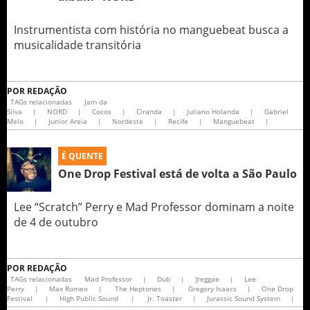
Instrumentista com história no manguebeat busca a
musicalidade transitória
POR
REDAÇÃO
TAGs relacionadas
Jam da
Silva
|
NORD
|
Cocos
|
Ciranda
|
Juliano Holanda
|
Gabriel
Melo
|
Junior Areia
|
Nordeste
|
Recife
|
Manguebeat
|
É QUENTE
One Drop Festival está de volta a São Paulo
Lee “Scratch” Perry e Mad Professor dominam a noite
de 4 de outubro
POR
REDAÇÃO
TAGs relacionadas
Mad Professor
|
Dub
|
]reggae
|
Lee
Perry
|
Max Romeo
|
The Heptones
|
Gregory Isaacs
|
One Drop
Festival
|
High Public Sound
|
Jr. Toaster
|
Jurassic Sound System
|