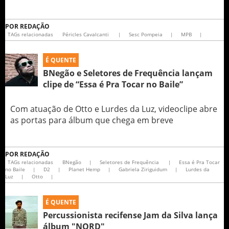
POR
REDAÇÃO
TAGs relacionadas
Péricles Cavalcanti
|
Sesc Pompeia
|
MPB
|
É QUENTE
BNegão e Seletores de Frequência lançam
clipe de “Essa é Pra Tocar no Baile”
Com atuação de Otto e Lurdes da Luz, videoclipe abre
as portas para álbum que chega em breve
POR
REDAÇÃO
TAGs relacionadas
BNegão
|
Seletores de Frequência
|
Essa é Pra Tocar
no Baile
|
D2
|
Planet Hemp
|
Gabriela Ziriguidum
|
Lurdes da
Luz
|
Otto
|
É QUENTE
Percussionista recifense Jam da Silva lança
álbum "NORD"