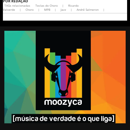
POR
REDAÇÃO
TAGs relacionadas
Teclas do Choro
|
Ricardo
Valverde
|
Choro
|
MPB
|
Jazz
|
André Salmeron
|