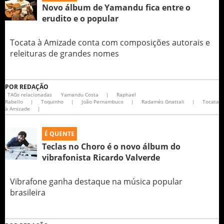
Novo álbum de Yamandu fica entre o
erudito e o popular
Tocata à Amizade conta com composições autorais e
releituras de grandes nomes
POR
REDAÇÃO
TAGs relacionadas
Yamandu Costa
|
Raphael
Rabello
|
Toquinho
|
João Pernambuco
|
Radamés Gnattali
|
Tocata
à Amizade
|
É QUENTE
Teclas no Choro é o novo álbum do
vibrafonista Ricardo Valverde
Vibrafone ganha destaque na música popular
brasileira