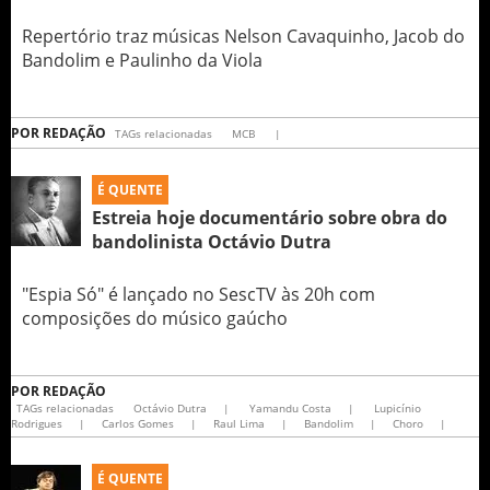
Repertório traz músicas Nelson Cavaquinho, Jacob do
Bandolim e Paulinho da Viola
POR
REDAÇÃO
TAGs relacionadas
MCB
|
É QUENTE
Estreia hoje documentário sobre obra do
bandolinista Octávio Dutra
"Espia Só" é lançado no SescTV às 20h com
composições do músico gaúcho
POR
REDAÇÃO
TAGs relacionadas
Octávio Dutra
|
Yamandu Costa
|
Lupicínio
Rodrigues
|
Carlos Gomes
|
Raul Lima
|
Bandolim
|
Choro
|
É QUENTE