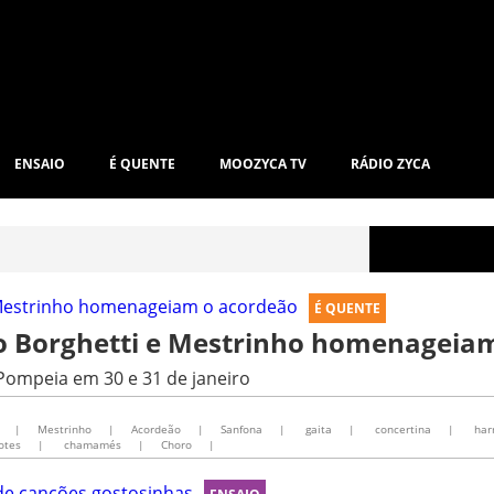
ENSAIO
É QUENTE
MOOZYCA TV
RÁDIO ZYCA
É QUENTE
to Borghetti e Mestrinho homenageia
Pompeia em 30 e 31 de janeiro
|
Mestrinho
|
Acordeão
|
Sanfona
|
gaita
|
concertina
|
har
otes
|
chamamés
|
Choro
|