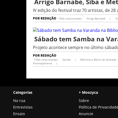
Arrigo Barnabé, Siba e Me
IV edição do festival traz 70 artistas, de 2
POR
REDAÇÃO
TAGs relacionadas
Arrigo Barnabé
|
Si
Sábado tem Samba na Vara
Projeto acontece sempre no último sábad
POR
REDAÇÃO
TAGs relacionadas
Samba
|
Biblioteca Mário de Andrade
Paranapanema
|
Categorias
+ Moozyca
Na rua
Sobre
Entrevistas
Política de Privacidad
Ensaio
Anuncie