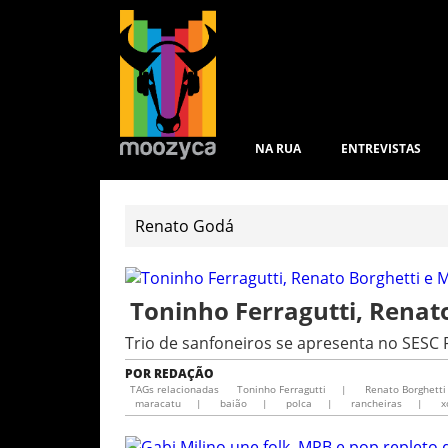
NA RUA
ENTREVISTAS
Toninho Ferragutti, Rena
Trio de sanfoneiros se apresenta no SESC 
POR
REDAÇÃO
TAGs relacionadas
Toninho Ferragutti
|
Renato Borghetti
maracatu
|
baião
|
polca
|
rancheiras
|
x