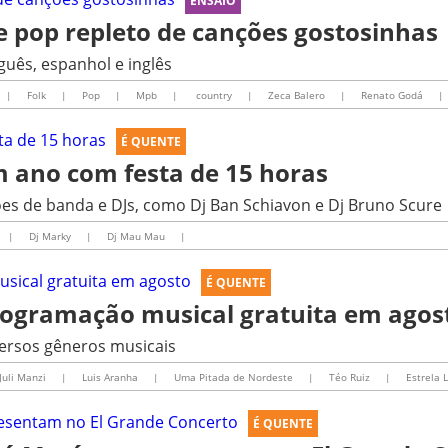
ENSAIO
e pop repleto de canções gostosinhas
uês, espanhol e inglês
|
Folk
|
Pop
|
Mpb
|
country
|
Zeca Balero
|
Renato Godá
|
É QUENTE
ano com festa de 15 horas
s de banda e DJs, como Dj Ban Schiavon e Dj Bruno Scure
|
Dj Marky
|
Dj Mau Mau
|
É QUENTE
rogramação musical gratuita em agos
versos gêneros musicais
Juli Manzi
|
Luis Aranha
|
Uma Pitada de Nordeste
|
Téo Ruiz
|
Estrela 
É QUENTE