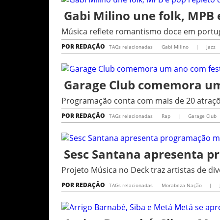
Gabi Milino une folk, MPB 
Música reflete romantismo doce em portug
POR
REDAÇÃO
TAGs relacionadas
Gabi Milino
|
Jazz
Garage Club comemora um 
Programação conta com mais de 20 atraçõe
POR
REDAÇÃO
TAGs relacionadas
Rap
|
Garage Club
Sesc Santana apresenta p
Projeto Música no Deck traz artistas de di
POR
REDAÇÃO
TAGs relacionadas
Morabeza Nação
|