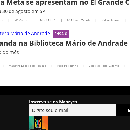
tá Metá se apresentam no El Grande 
8 a 30 de agosto em SP
ba
|
Ná Ozzetti
|
Metá Metá
|
Zé Miguel Wisnik
|
Walter Franco
|
ENSAIO
nda na Biblioteca Mário de Andrade
o do mês
|
Maestro Laercio de Freitas
|
Tuco Pellegrino
|
Coletivo Roda Gigante
|
Inscreva-se no Moozyca
e