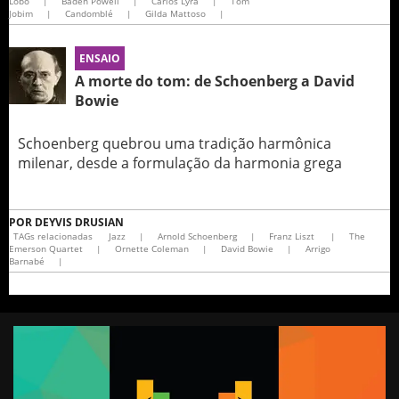
Lobo
|
Baden Powell
|
Carlos Lyra
|
Tom
Jobim
|
Candomblé
|
Gilda Mattoso
|
ENSAIO
A morte do tom: de Schoenberg a David
Bowie
Schoenberg quebrou uma tradição harmônica
milenar, desde a formulação da harmonia grega
POR
DEYVIS DRUSIAN
TAGs relacionadas
Jazz
|
Arnold Schoenberg
|
Franz Liszt
|
The
Emerson Quartet
|
Ornette Coleman
|
David Bowie
|
Arrigo
Barnabé
|