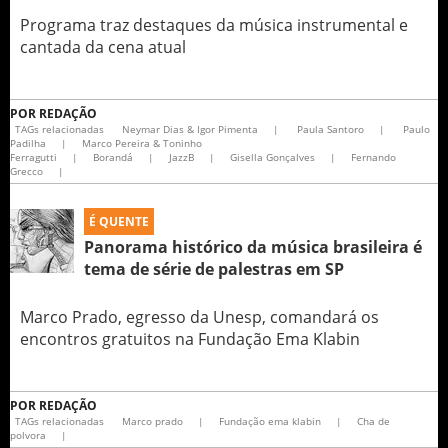
Programa traz destaques da música instrumental e
cantada da cena atual
POR
REDAÇÃO
TAGs relacionadas
Neymar Dias & Igor Pimenta
|
Paula Santoro
|
Paulo
Padilha
|
Marco Pereira & Toninho
Ferragutti
|
Borandá
|
JazzB
|
Gisella Gonçalves
|
Fernando
Grecco
|
É QUENTE
Panorama histórico da música brasileira é
tema de série de palestras em SP
Marco Prado, egresso da Unesp, comandará os
encontros gratuitos na Fundação Ema Klabin
POR
REDAÇÃO
TAGs relacionadas
Marco prado
|
Fundação ema klabin
|
Cha de
polvora
|