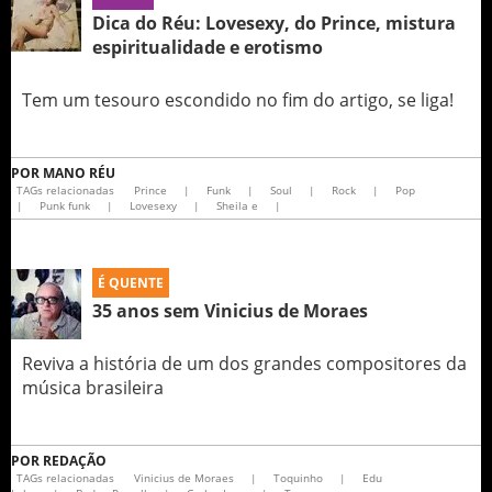
Dica do Réu: Lovesexy, do Prince, mistura
espiritualidade e erotismo
Tem um tesouro escondido no fim do artigo, se liga!
POR
MANO RÉU
TAGs relacionadas
Prince
|
Funk
|
Soul
|
Rock
|
Pop
|
Punk funk
|
Lovesexy
|
Sheila e
|
É QUENTE
35 anos sem Vinicius de Moraes
Reviva a história de um dos grandes compositores da
música brasileira
POR
REDAÇÃO
TAGs relacionadas
Vinicius de Moraes
|
Toquinho
|
Edu