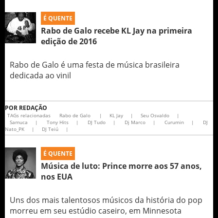
É QUENTE
Rabo de Galo recebe KL Jay na primeira
edição de 2016
Rabo de Galo é uma festa de música brasileira
dedicada ao vinil
POR
REDAÇÃO
TAGs relacionadas
Rabo de Galo
|
KL Jay
|
Seu Osvaldo
|
Samuca
|
Tony Hits
|
DJ Tudo
|
Dj Marco
|
Curumin
|
DJ
Nato_PK
|
DJ Teiú
|
É QUENTE
Música de luto: Prince morre aos 57 anos,
nos EUA
Uns dos mais talentosos músicos da história do pop
morreu em seu estúdio caseiro, em Minnesota