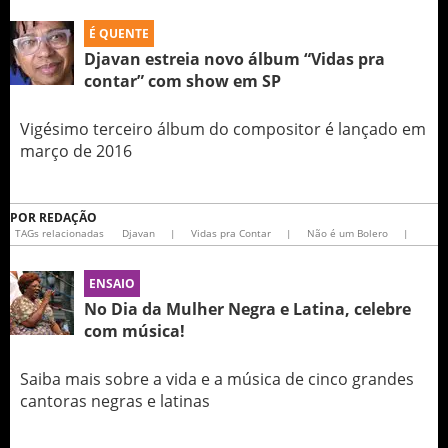
É QUENTE
Djavan estreia novo álbum “Vidas pra
contar” com show em SP
Vigésimo terceiro álbum do compositor é lançado em
março de 2016
POR
REDAÇÃO
TAGs relacionadas
Djavan
|
Vidas pra Contar
|
Não é um Bolero
|
ENSAIO
No Dia da Mulher Negra e Latina, celebre
com música!
Saiba mais sobre a vida e a música de cinco grandes
cantoras negras e latinas