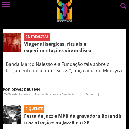
ENTREVISTAS
Viagens lisérgicas, rituais e
experimentações viram disco
Banda Marco Nalesso e a Fundação fala sobre o
lançamento do álbum “Seuva”; ouça aqui no Moozyca
POR
DEYVIS DRUSIAN
TAGs relacionadas
Marco Nalesso e a Fundação
|
Seuva
|
É QUENTE
Festa de jazz e MPB da gravadora Borandá
traz atrações ao JazzB em SP