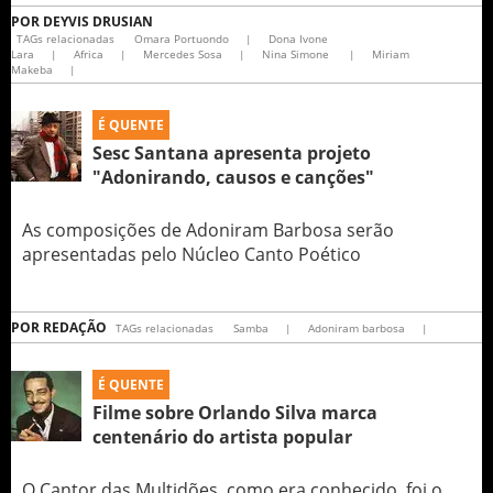
POR
DEYVIS DRUSIAN
TAGs relacionadas
Omara Portuondo
|
Dona Ivone
Lara
|
Africa
|
Mercedes Sosa
|
Nina Simone
|
Miriam
Makeba
|
É QUENTE
Sesc Santana apresenta projeto
"Adonirando, causos e canções"
As composições de Adoniram Barbosa serão
apresentadas pelo Núcleo Canto Poético
POR
REDAÇÃO
TAGs relacionadas
Samba
|
Adoniram barbosa
|
É QUENTE
Filme sobre Orlando Silva marca
centenário do artista popular
O Cantor das Multidões, como era conhecido, foi o