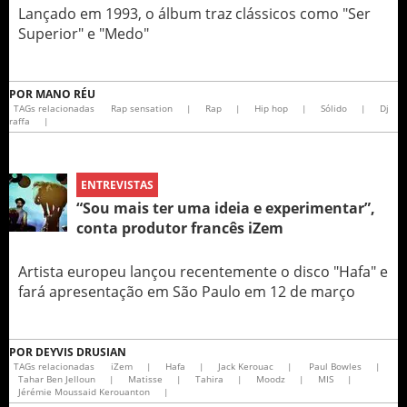
Lançado em 1993, o álbum traz clássicos como "Ser
Superior" e "Medo"
POR
MANO RÉU
TAGs relacionadas
Rap sensation
|
Rap
|
Hip hop
|
Sólido
|
Dj
raffa
|
ENTREVISTAS
“Sou mais ter uma ideia e experimentar”,
conta produtor francês iZem
Artista europeu lançou recentemente o disco "Hafa" e
fará apresentação em São Paulo em 12 de março
POR
DEYVIS DRUSIAN
TAGs relacionadas
iZem
|
Hafa
|
Jack Kerouac
|
Paul Bowles
|
Tahar Ben Jelloun
|
Matisse
|
Tahira
|
Moodz
|
MIS
|
Jérémie Moussaid Kerouanton
|