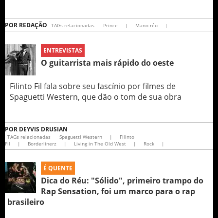
POR
REDAÇÃO
TAGs relacionadas
Prince
|
Mano réu
|
ENTREVISTAS
O guitarrista mais rápido do oeste
Filinto Fil fala sobre seu fascínio por filmes de
Spaguetti Western, que dão o tom de sua obra
POR
DEYVIS DRUSIAN
TAGs relacionadas
Spaguetti Western
|
Filinto
Fil
|
Borderlinerz
|
Living in The Old West
|
Rock
|
É QUENTE
Dica do Réu: "Sólido", primeiro trampo do
Rap Sensation, foi um marco para o rap
brasileiro