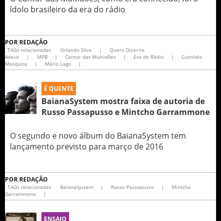
ídolo brasileiro da era do rádio
POR
REDAÇÃO
TAGs relacionadas
Orlando Silva
|
Quero Dizer-te
Adeus
|
MPB
|
Cantor das Multidões
|
Era do Rádio
|
Custódio
Mesquita
|
Mário Lago
|
É QUENTE
BaianaSystem mostra faixa de autoria de
Russo Passapusso e Mintcho Garrammone
O segundo e novo álbum do BaianaSystem tem
lançamento previsto para março de 2016
POR
REDAÇÃO
TAGs relacionadas
BaianaSystem
|
Russo Passapusso
|
Mintcho
Garrammone
|
ENSAIO