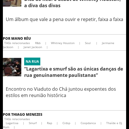
a diva das divas
Um álbum que vale a pena ouvir e repetir, faixa a faixa
POR
MANO RÉU
TAGs relacionadas
R&b
|
Whitney Houston
|
Soul
|
Jermaine
Jackson
|
Janet Jackson
|
NA RUA
“Lagartixa e smurf são as únicas danças de
rua genuinamente paulistanas”
Encontro no Viaduto do Chá juntou expoentes dos
estilos em reunião histórica
POR
THIAGO MENEZES
TAGs relacionadas
Lagartixa
|
Smurf
|
Rap
|
Crdsp
|
Coopdanca
|
Thaíde e Dj
Hum
|