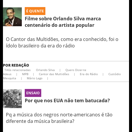
É QUENTE
Filme sobre Orlando Silva marca
centenário do artista popular
O Cantor das Multidões, como era conhecido, foi o
ídolo brasileiro da era do rádio
POR
REDAÇÃO
TAGs relacionadas
Orlando Silva
|
Quero Dizer-te
Adeus
|
MPB
|
Cantor das Multidões
|
Era do Rádio
|
Custódio
Mesquita
|
Mário Lago
|
ENSAIO
Por que nos EUA não tem batucada?
Pq a música dos negros norte-americanos é tão
diferente da música brasileira?