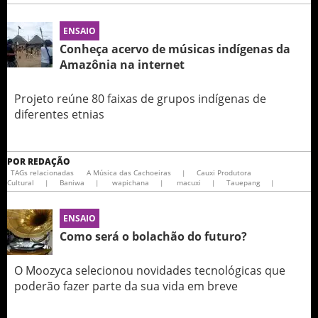
ENSAIO
Conheça acervo de músicas indígenas da
Amazônia na internet
Projeto reúne 80 faixas de grupos indígenas de
diferentes etnias
POR
REDAÇÃO
TAGs relacionadas
A Música das Cachoeiras
|
Cauxi Produtora
Cultural
|
Baniwa
|
wapichana
|
macuxi
|
Tauepang
|
ENSAIO
Como será o bolachão do futuro?
O Moozyca selecionou novidades tecnológicas que
poderão fazer parte da sua vida em breve