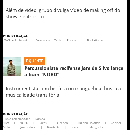
Além de vídeo, grupo divulga vídeo de making off do
show Positrônico
POR
REDAÇÃO
TAGs relacionadas
Aeromoças e Tenistas Russas
|
Positrônico
|
É QUENTE
Percussionista recifense Jam da Silva lança
álbum "NORD"
Instrumentista com história no manguebeat busca a
musicalidade transitória
POR
REDAÇÃO
TAGs relacionadas
Jam da
Silva
|
NORD
|
Cocos
|
Ciranda
|
Juliano Holanda
|
Gabriel
Melo
|
Junior Areia
|
Nordeste
|
Recife
|
Manguebeat
|