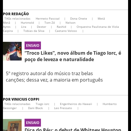
POR
REDAÇÃO
TAGs relacionadas
Hermeto Pascoal
|
Dona Onete
|
Metá
Metá
|
Hurtmold
|
Tom Zé
|
Nelson
Ayres
|
Lira
|
Dexter
|
Rashid
|
Orquestra Paulistana de Viola
Caipira
|
Tobias da Silva
|
Caetano Veloso
|
ENSAIO
“Troco Likes”, novo álbum de Tiago Iorc, é
poço de leveza e naturalidade
5º registro autoral do músico traz belas
canções; dessa vez, a maioria em português
POR
VINICIUS COPPI
TAGs relacionadas
Tiago iorc
|
Engenheiros do Hawaii
|
Humberto
Gessinger
|
Dani Black
|
Leo Fressato
|
ENSAIO
Dica do Réu: o debut de Whitney Houston,