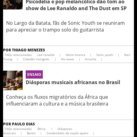
Psicodelia e pop melancólico dão tom ao
show de Lee Ranaldo and The Dust em SP
No Largo da Batata, fãs de Sonic Youth se reuniram
para apreciar o trampo solo do guitarrista
POR
THIAGO MENEZES
TAGs relacionadas
Lee ranaldo
|
Glenn branca
|
Sonic youth
|
Neil
Young
|
Cidadão Instigado
|
No wave
|
Arrocha
|
ENSAIO
Diásporas musicais africanas no Brasil
Conheça os fluxos migratórios da África que
influenciaram a cultura e a música brasileira
POR
PAULO DIAS
TAGs relacionadas
África
|
Diásporas
musicais
|
Banto
|
Candomblés de nação queto
|