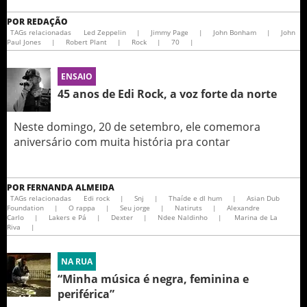
POR
REDAÇÃO
TAGs relacionadas
Led Zeppelin
|
Jimmy Page
|
John Bonham
|
John
Paul Jones
|
Robert Plant
|
Rock
|
70
|
ENSAIO
45 anos de Edi Rock, a voz forte da norte
Neste domingo, 20 de setembro, ele comemora
aniversário com muita história pra contar
POR
FERNANDA ALMEIDA
TAGs relacionadas
Edi rock
|
Snj
|
Thaíde e dl hum
|
Asian Dub
Foundation
|
O rappa
|
Seu jorge
|
Natiruts
|
Alexandre
Carlo
|
Lakers e Pá
|
Dexter
|
Ndee Naldinho
|
Marina de La
Riva
|
NA RUA
“Minha música é negra, feminina e
periférica”