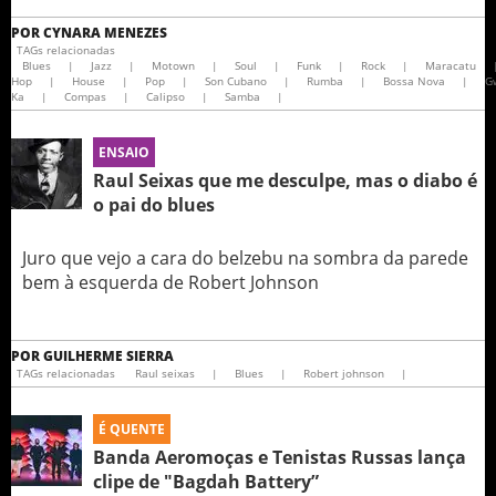
POR
CYNARA MENEZES
TAGs relacionadas
Blues
|
Jazz
|
Motown
|
Soul
|
Funk
|
Rock
|
Maracatu
Hop
|
House
|
Pop
|
Son Cubano
|
Rumba
|
Bossa Nova
|
G
Ka
|
Compas
|
Calipso
|
Samba
|
ENSAIO
Raul Seixas que me desculpe, mas o diabo é
o pai do blues
Juro que vejo a cara do belzebu na sombra da parede
bem à esquerda de Robert Johnson
POR
GUILHERME SIERRA
TAGs relacionadas
Raul seixas
|
Blues
|
Robert johnson
|
É QUENTE
Banda Aeromoças e Tenistas Russas lança
clipe de "Bagdah Battery”