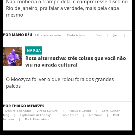
Não conhecia o trampo dela, e comprei esse disco no
Rio de Janeiro, pra falar a verdade, mais pela capa
mesmo
POR
MANO RÉU
TAGs relacionadas
Oleta Adams
|
Soul
|
Jazz
|
NA RUA
Rota alternativa: três coisas que você não
viu na virada cultural
O Moozyca foi ver o que rolou fora dos grandes
palcos
POR
THIAGO MENEZES
TAGs relacionadas
Virada Cultural
|
Pollux e Castro
|
Coral Luther
King
|
Explosians in The sky
|
Sonic Youth
|
No Wave
|
Post-
harcore
|
Rock Alternativo
|