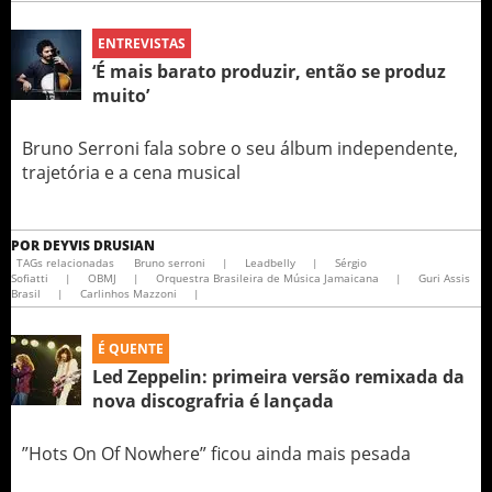
ENTREVISTAS
‘É mais barato produzir, então se produz
muito’
Bruno Serroni fala sobre o seu álbum independente,
trajetória e a cena musical
POR
DEYVIS DRUSIAN
TAGs relacionadas
Bruno serroni
|
Leadbelly
|
Sérgio
Sofiatti
|
OBMJ
|
Orquestra Brasileira de Música Jamaicana
|
Guri Assis
Brasil
|
Carlinhos Mazzoni
|
É QUENTE
Led Zeppelin: primeira versão remixada da
nova discografria é lançada
”Hots On Of Nowhere” ficou ainda mais pesada