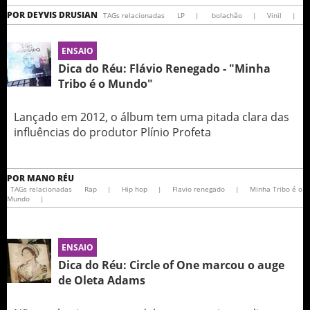
POR
DEYVIS DRUSIAN
TAGs relacionadas
LP
|
bolachão
|
Vinil
|
ENSAIO
Dica do Réu: Flávio Renegado - "Minha
Tribo é o Mundo"
Lançado em 2012, o álbum tem uma pitada clara das
influências do produtor Plínio Profeta
POR
MANO RÉU
TAGs relacionadas
Rap
|
Hip hop
|
Flavio renegado
|
Minha Tribo é o
Mundo
|
ENSAIO
Dica do Réu: Circle of One marcou o auge
de Oleta Adams