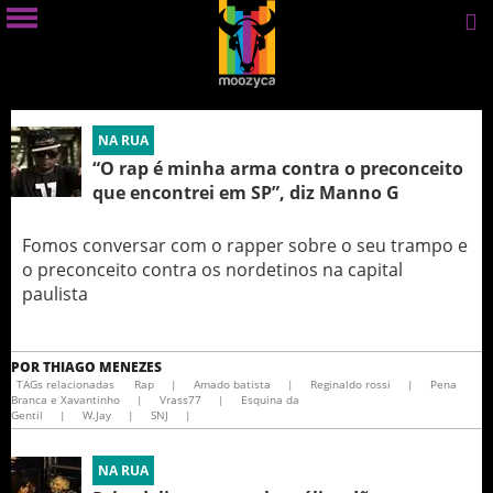
NA RUA
“O rap é minha arma contra o preconceito
que encontrei em SP”, diz Manno G
Fomos conversar com o rapper sobre o seu trampo e
o preconceito contra os nordetinos na capital
paulista
POR
THIAGO MENEZES
TAGs relacionadas
Rap
|
Amado batista
|
Reginaldo rossi
|
Pena
Branca e Xavantinho
|
Vrass77
|
Esquina da
Gentil
|
W.Jay
|
SNJ
|
NA RUA