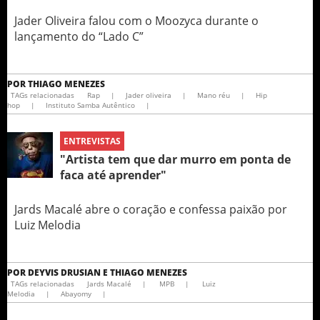
Jader Oliveira falou com o Moozyca durante o
lançamento do “Lado C”
POR
THIAGO MENEZES
TAGs relacionadas
Rap
|
Jader oliveira
|
Mano réu
|
Hip
hop
|
Instituto Samba Autêntico
|
ENTREVISTAS
"Artista tem que dar murro em ponta de
faca até aprender"
Jards Macalé abre o coração e confessa paixão por
Luiz Melodia
POR
DEYVIS DRUSIAN E THIAGO MENEZES
TAGs relacionadas
Jards Macalé
|
MPB
|
Luiz
Melodia
|
Abayomy
|