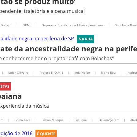
ntão se produz muito’
pendente, trajetória e a cena musical
 Sofiatti
|
OBMJ
|
Orquestra Brasileira de Música Jamaicana
|
Guri Assis Brasi
NA RUA
gate da ancestralidade negra na perife
co conhecer melhor o projeto "Café com Bolachas"
|
Jader Oliveira
|
Projeto N.O.M.E
|
Indy Naíse
|
Mano Réu
|
Instit
ISTAS
baiana
experiência da música
gem
|
Goma Laca
|
Babaô Miloquê
|
Batuque
|
BaianaSystem
|
Afro
É QUENTE