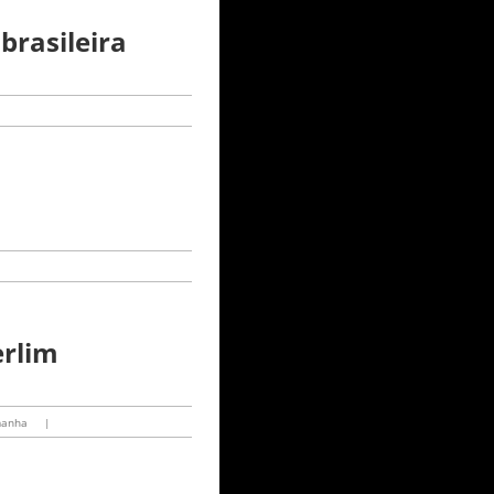
brasileira
erlim
manha
|