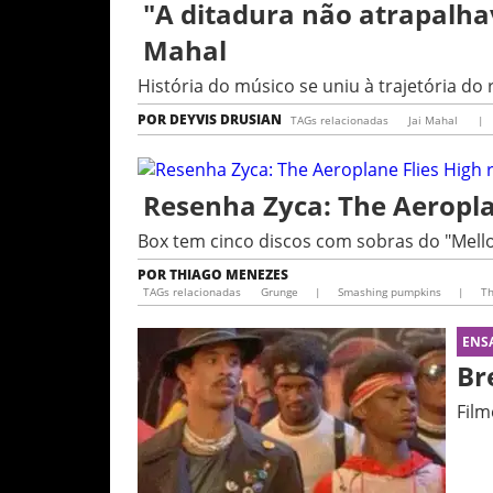
"A ditadura não atrapalha
Mahal
História do músico se uniu à trajetória do 
POR
DEYVIS DRUSIAN
TAGs relacionadas
Jai Mahal
|
Resenha Zyca: The Aeropla
Box tem cinco discos com sobras do "Mellon
POR
THIAGO MENEZES
TAGs relacionadas
Grunge
|
Smashing pumpkins
|
Th
ENS
Br
Film