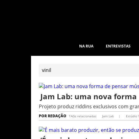
NA RUA
ENTREVISTAS
Jam Lab: uma nova forma 
Projeto produz riddins exclusivos com g
POR
REDAÇÃO
TAGs relacionadas
Jam Lab
|
Estúdio 