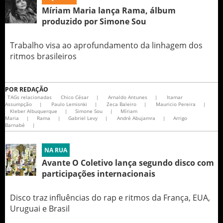
Míriam Maria lança Rama, álbum
produzido por Simone Sou
Trabalho visa ao aprofundamento da linhagem dos
ritmos brasileiros
POR
REDAÇÃO
TAGs relacionadas
Chico César
|
Arnaldo Antunes
|
Itamar
Assumpção
|
Paulo Lemisnki
|
Zeca Baleiro
|
Mauricio Pereira
|
Kleber Albuquerque
|
Simone Sou
|
Míriam
Maria
|
Rama
|
Gabriel Levy
|
André Abujamra
|
Arrigo
Barnabé
|
NA RUA
Avante O Coletivo lança segundo disco com
participações internacionais
Disco traz influências do rap e ritmos da França, EUA,
Uruguai e Brasil