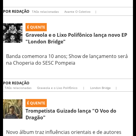
POR
REDAÇÃO
TAGs relacionadas
Avante O Coletivo
|
É QUENTE
Graveola e o Lixo Polifônico lança novo EP
"London Bridge"
Banda comemora 10 anos; Show de lançamento será
na Choperia do SESC Pompeia
POR
REDAÇÃO
TAGs relacionadas
Graveola e o Lixo Polifônico
|
London Bridge
|
É QUENTE
Trompetista Guizado lança "O Voo do
Dragão"
Novo álbum traz influências orientais e de autores