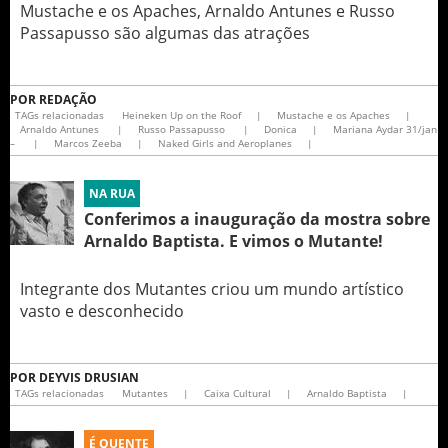
Mustache e os Apaches, Arnaldo Antunes e Russo
Passapusso são algumas das atrações
POR
REDAÇÃO
TAGs relacionadas
Heineken Up on the Roof
|
Mustache e os Apaches
|
Arnaldo Antunes
|
Russo Passapusso
|
Donica
|
Mariana Aydar 31/jan
–
|
Marcos Zeeba
|
Naked Girls and Aeroplanes
|
NA RUA
Conferimos a inauguração da mostra sobre
Arnaldo Baptista. E vimos o Mutante!
Integrante dos Mutantes criou um mundo artístico
vasto e desconhecido
POR
DEYVIS DRUSIAN
TAGs relacionadas
Mutantes
|
Caixa Cultural
|
Arnaldo Baptista
|
É QUENTE