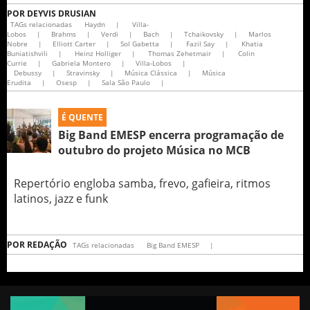
POR
DEYVIS DRUSIAN
TAGs relacionadas
Haydn
|
Villa-
Lobos
|
Brahms
|
Verdi
|
Bach
|
Tchaikovsky
|
Marlos
Nobre
|
Elliott Carter
|
Sol Gabetta
|
Fazil Say
|
Khatia
Buniatishvili
|
Heinz Holliger
|
Thomas Zehetmair
|
Colin
Currie
|
Gabriela Montero
|
Villa-Lobos
|
Debussy
|
Stravinsky
|
Música Clássica
|
Música
Erudita
|
Osesp
|
Sala São Paulo
|
É QUENTE
Big Band EMESP encerra programação de
outubro do projeto Música no MCB
Repertório engloba samba, frevo, gafieira, ritmos
latinos, jazz e funk
POR
REDAÇÃO
TAGs relacionadas
Big Band EMESP
|