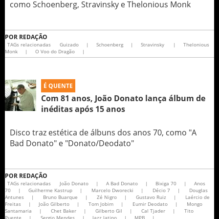
como Schoenberg, Stravinsky e Thelonious Monk
POR
REDAÇÃO
TAGs relacionadas
Guizado
|
Schoenberg
|
Stravinsky
|
Thelonious
Monk
|
O Voo do Dragão
|
É QUENTE
Com 81 anos, João Donato lança álbum de
inéditas após 15 anos
Disco traz estética de álbuns dos anos 70, como "A
Bad Donato" e "Donato/Deodato"
POR
REDAÇÃO
TAGs relacionadas
João Donato
|
A Bad Donato
|
Bixiga 70
|
Anos
70
|
Guilherme Kastrup
|
Marcelo Dworecki
|
Décio 7
|
Douglas
Antunes
|
Bruno Buarque
|
Zé Nigro
|
Gustavo Ruiz
|
Laércio de
Freitas
|
João Gilberto
|
Tom Jobim
|
Eumir Deodato
|
Mongo
Santamaria
|
Chet Baker
|
Gilberto Gil
|
Cal Tjader
|
Tito
Puente
|
Sergio Mendes
|
Jazz latino
|
MPB
|