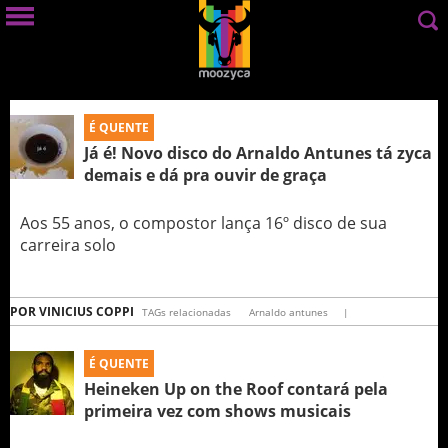
É QUENTE
Já é! Novo disco do Arnaldo Antunes tá zyca
demais e dá pra ouvir de graça
Aos 55 anos, o compostor lança 16º disco de sua
carreira solo
POR
VINICIUS COPPI
TAGs relacionadas
Arnaldo antunes
|
É QUENTE
Heineken Up on the Roof contará pela
primeira vez com shows musicais