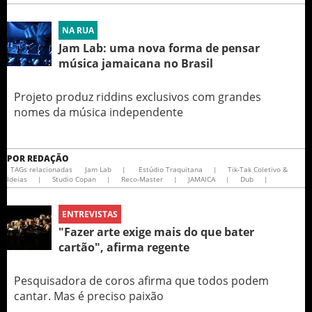
NA RUA
Jam Lab: uma nova forma de pensar
música jamaicana no Brasil
Projeto produz riddins exclusivos com grandes
nomes da música independente
POR
REDAÇÃO
TAGs relacionadas
Jam Lab
|
Estúdio Traquitana
|
Tik-Tak Coletivo &
Ideias
|
Studio Copan
|
Reco-Master
|
JAMAICA
|
Dub
|
ENTREVISTAS
"Fazer arte exige mais do que bater
cartão", afirma regente
Pesquisadora de coros afirma que todos podem
cantar. Mas é preciso paixão