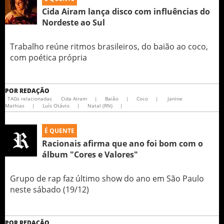
Cida Airam lança disco com influências do
Nordeste ao Sul
Trabalho reúne ritmos brasileiros, do baião ao coco,
com poética própria
POR
REDAÇÃO
TAGs relacionadas
Cida Airam
|
Baião
|
Coco
|
Janine
Mathias
|
Luís Otávio
|
Natal (RN)
|
É QUENTE
Racionais afirma que ano foi bom com o
álbum "Cores e Valores"
Grupo de rap faz último show do ano em São Paulo
neste sábado (19/12)
POR
REDAÇÃO