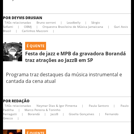
POR
DEYVIS DRUSIAN
TAGs relacionadas
Bruno serroni
|
Leadbelly
|
Sérgio
Sofiatti
|
OBMJ
|
Orquestra Brasileira de Música Jamaicana
|
Guri Assis
Brasil
|
Carlinhos Mazzoni
|
É QUENTE
Festa de jazz e MPB da gravadora Borandá
traz atrações ao JazzB em SP
Programa traz destaques da música instrumental e
cantada da cena atual
POR
REDAÇÃO
TAGs relacionadas
Neymar Dias & Igor Pimenta
|
Paula Santoro
|
Paulo
Padilha
|
Marco Pereira & Toninho
Ferragutti
|
Borandá
|
JazzB
|
Gisella Gonçalves
|
Fernando
Grecco
|
É QUENTE