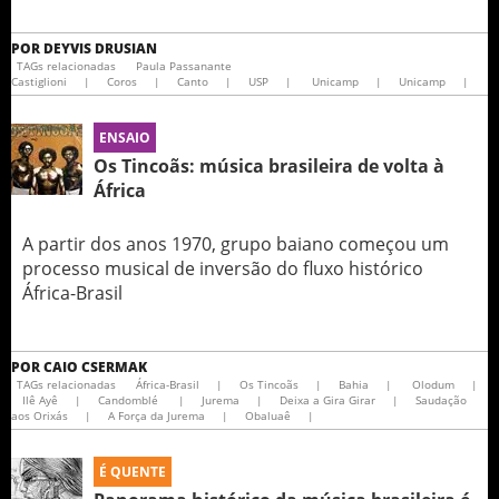
POR
DEYVIS DRUSIAN
TAGs relacionadas
Paula Passanante
Castiglioni
|
Coros
|
Canto
|
USP
|
Unicamp
|
Unicamp
|
ENSAIO
Os Tincoãs: música brasileira de volta à
África
A partir dos anos 1970, grupo baiano começou um
processo musical de inversão do fluxo histórico
África-Brasil
POR
CAIO CSERMAK
TAGs relacionadas
África-Brasil
|
Os Tincoãs
|
Bahia
|
Olodum
|
Ilê Ayê
|
Candomblé
|
Jurema
|
Deixa a Gira Girar
|
Saudação
aos Orixás
|
A Força da Jurema
|
Obaluaê
|
É QUENTE