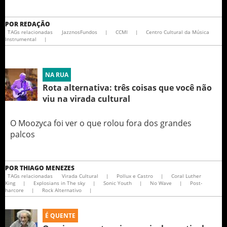
POR
REDAÇÃO
TAGs relacionadas
JazznosFundos
|
CCMI
|
Centro Cultural da Música
Instrumental
|
NA RUA
Rota alternativa: três coisas que você não
viu na virada cultural
O Moozyca foi ver o que rolou fora dos grandes
palcos
POR
THIAGO MENEZES
TAGs relacionadas
Virada Cultural
|
Pollux e Castro
|
Coral Luther
King
|
Explosians in The sky
|
Sonic Youth
|
No Wave
|
Post-
harcore
|
Rock Alternativo
|
É QUENTE