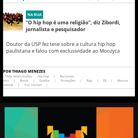
NA RUA
“O hip hop é uma religião”, diz Zibordi,
jornalista e pesquisador
Doutor da USP fez tese sobre a cultura hip hop
paulistana e falou com exclusividade ao Moozyca
POR
THIAGO MENEZES
TAGs relacionadas
Hip hop
|
Racionais
mcs
|
Break
|
Grafite
|
Pichações
|
Rap
|
DJ
|
Marcos
zibordi
|
Yuri lotman
|