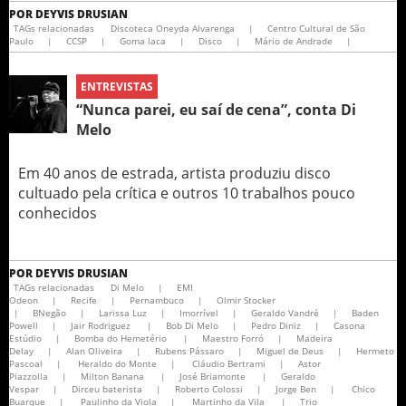
POR
DEYVIS DRUSIAN
TAGs relacionadas
Discoteca Oneyda Alvarenga
|
Centro Cultural de São
Paulo
|
CCSP
|
Goma laca
|
Disco
|
Mário de Andrade
|
ENTREVISTAS
“Nunca parei, eu saí de cena”, conta Di
Melo
Em 40 anos de estrada, artista produziu disco
cultuado pela crítica e outros 10 trabalhos pouco
conhecidos
POR
DEYVIS DRUSIAN
TAGs relacionadas
Di Melo
|
EMI
Odeon
|
Recife
|
Pernambuco
|
Olmir Stocker
|
BNegão
|
Larissa Luz
|
Imorrível
|
Geraldo Vandré
|
Baden
Powell
|
Jair Rodriguez
|
Bob Di Melo
|
Pedro Diniz
|
Casona
Estúdio
|
Bomba do Hemetério
|
Maestro Forró
|
Madeira
Delay
|
Alan Oliveira
|
Rubens Pássaro
|
Miguel de Deus
|
Hermeto
Pascoal
|
Heraldo do Monte
|
Cláudio Bertrami
|
Astor
Piazzolla
|
Milton Banana
|
José Briamonte
|
Geraldo
Vespar
|
Dirceu baterista
|
Roberto Colossi
|
Jorge Ben
|
Chico
Buarque
|
Paulinho da Viola
|
Martinho da Vila
|
Trio