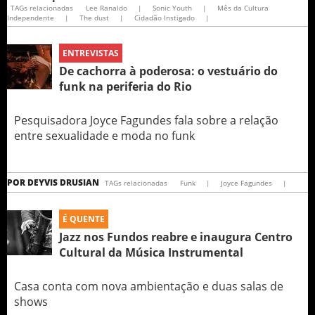
TAGs relacionadas
Lee Ranaldo
|
Sonic Youth
|
Mês da Cultura
Independente
|
The dust
|
Cidadão Instigado
|
ENTREVISTAS
De cachorra à poderosa: o vestuário do
funk na periferia do Rio
Pesquisadora Joyce Fagundes fala sobre a relação
entre sexualidade e moda no funk
POR
DEYVIS DRUSIAN
TAGs relacionadas
Funk
|
Joyce Fagundes
|
É QUENTE
Jazz nos Fundos reabre e inaugura Centro
Cultural da Música Instrumental
Casa conta com nova ambientação e duas salas de
shows