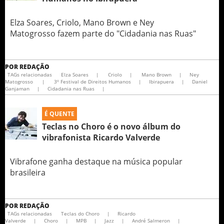
Elza Soares, Criolo, Mano Brown e Ney
Matogrosso fazem parte do "Cidadania nas Ruas"
POR
REDAÇÃO
TAGs relacionadas
Elza Soares
|
Criolo
|
Mano Brown
|
Ney
Matogrosso
|
3º Festival de Direitos Humanos
|
Ibirapuera
|
Daniel
Ganjaman
|
Cidadania nas Ruas
|
É QUENTE
Teclas no Choro é o novo álbum do
vibrafonista Ricardo Valverde
Vibrafone ganha destaque na música popular
brasileira
POR
REDAÇÃO
TAGs relacionadas
Teclas do Choro
|
Ricardo
Valverde
|
Choro
|
MPB
|
Jazz
|
André Salmeron
|