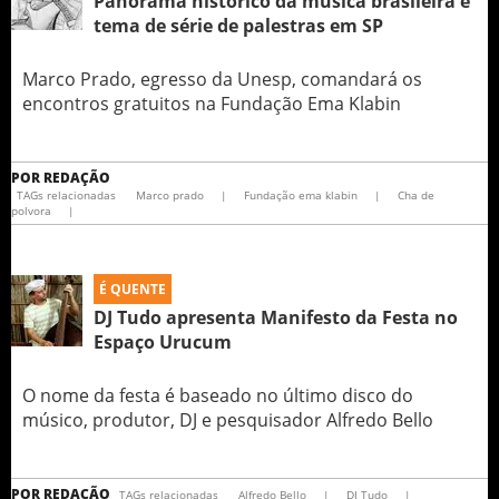
Panorama histórico da música brasileira é
tema de série de palestras em SP
Marco Prado, egresso da Unesp, comandará os
encontros gratuitos na Fundação Ema Klabin
POR
REDAÇÃO
TAGs relacionadas
Marco prado
|
Fundação ema klabin
|
Cha de
polvora
|
É QUENTE
DJ Tudo apresenta Manifesto da Festa no
Espaço Urucum
O nome da festa é baseado no último disco do
músico, produtor, DJ e pesquisador Alfredo Bello
POR
REDAÇÃO
TAGs relacionadas
Alfredo Bello
|
DJ Tudo
|