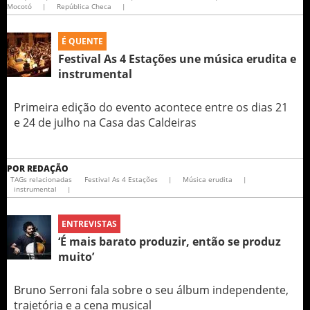
Mocotó
|
República Checa
|
É QUENTE
Festival As 4 Estações une música erudita e
instrumental
Primeira edição do evento acontece entre os dias 21
e 24 de julho na Casa das Caldeiras
POR
REDAÇÃO
TAGs relacionadas
Festival As 4 Estações
|
Música erudita
|
instrumental
|
ENTREVISTAS
‘É mais barato produzir, então se produz
muito’
Bruno Serroni fala sobre o seu álbum independente,
trajetória e a cena musical