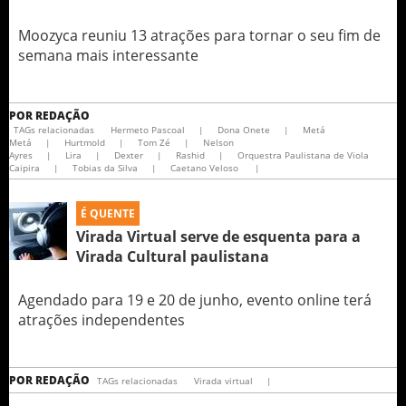
Moozyca reuniu 13 atrações para tornar o seu fim de
semana mais interessante
POR
REDAÇÃO
TAGs relacionadas
Hermeto Pascoal
|
Dona Onete
|
Metá
Metá
|
Hurtmold
|
Tom Zé
|
Nelson
Ayres
|
Lira
|
Dexter
|
Rashid
|
Orquestra Paulistana de Viola
Caipira
|
Tobias da Silva
|
Caetano Veloso
|
É QUENTE
Virada Virtual serve de esquenta para a
Virada Cultural paulistana
Agendado para 19 e 20 de junho, evento online terá
atrações independentes
POR
REDAÇÃO
TAGs relacionadas
Virada virtual
|