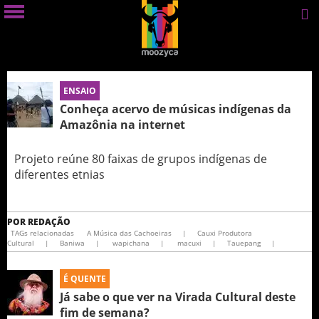
ENSAIO
Conheça acervo de músicas indígenas da
Amazônia na internet
Projeto reúne 80 faixas de grupos indígenas de
diferentes etnias
POR
REDAÇÃO
TAGs relacionadas
A Música das Cachoeiras
|
Cauxi Produtora
Cultural
|
Baniwa
|
wapichana
|
macuxi
|
Tauepang
|
É QUENTE
Já sabe o que ver na Virada Cultural deste
fim de semana?