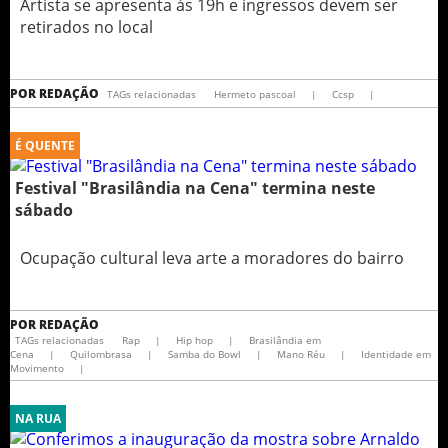
Artista se apresenta às 19h e ingressos devem ser
retirados no local
POR
REDAÇÃO
TAGs relacionadas
Hermeto pascoal
|
Ccsp
|
É QUENTE
Festival "Brasilândia na Cena" termina neste
sábado
Ocupação cultural leva arte a moradores do bairro
POR
REDAÇÃO
TAGs relacionadas
Rap
|
Hip hop
|
Brasilândia em
Cena
|
Quilombrasa
|
Samba do Bowl
|
Mano Réu
|
Identidade em
Movimento
|
NA RUA