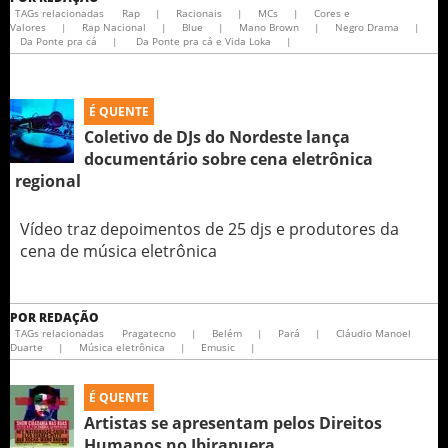
TAGs relacionadas
Rap
|
Racionais
|
MCs
|
Cores e
Valores
|
Rap Nacional
|
Blue
|
Mano Brown
|
Negro Drama
|
Da Ponte pra cá
|
Da Ponte pra cá e Vida Loka
|
É QUENTE
Coletivo de DJs do Nordeste lança
documentário sobre cena eletrônica
regional
Vídeo traz depoimentos de 25 djs e produtores da
cena de música eletrônica
POR
REDAÇÃO
TAGs relacionadas
Pragatecno
|
Belém
|
Pará
|
Cláudio Manoel
Duarte
|
Música eletrônica
|
Emusic
|
É QUENTE
Artistas se apresentam pelos Direitos
Humanos no Ibirapuera