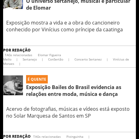
O universo sertanejo, musical e particular
de Elomar
Exposição mostra a vida e a obra do cancioneiro
conhecido por Vinícius como príncipe da caatinga
POR
REDAÇÃO
TAGs relacionadas
Elomar Figueira
Mello
|
Sertanejo
|
ConSertão
|
Concerto Sertanez
|
Vinícius de
Moraes
|
É QUENTE
Exposição Bailes do Brasil evidencia as
relações entre moda, música e dança
Acervo de fotografias, músicas e vídeos está exposto
no Solar Marquesa de Santos em SP
POR
REDAÇÃO
TAGs relacionadas
Pixinguinha
|