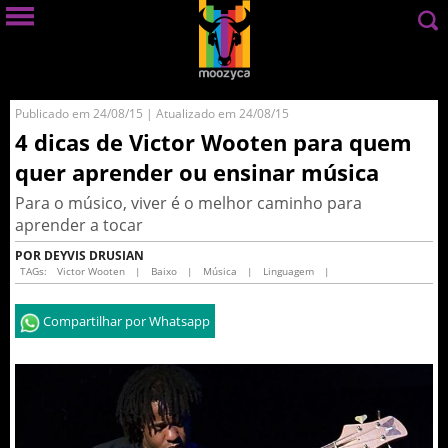
Publicado em 24/08/15 | Atualizado em 24/08/15
4 dicas de Victor Wooten para quem
quer aprender ou ensinar música
Para o músico, viver é o melhor caminho para
aprender a tocar
POR DEYVIS DRUSIAN
TAGs:
Victor Wooten
|
Baixo
|
Música
|
Linguagem
|
Compartilhar por Whatsapp