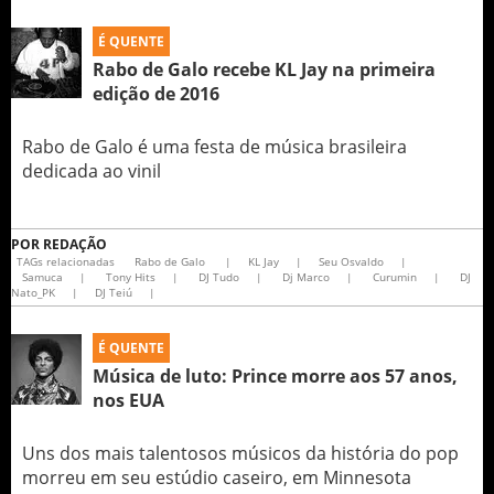
É QUENTE
Rabo de Galo recebe KL Jay na primeira
edição de 2016
Rabo de Galo é uma festa de música brasileira
dedicada ao vinil
POR
REDAÇÃO
TAGs relacionadas
Rabo de Galo
|
KL Jay
|
Seu Osvaldo
|
Samuca
|
Tony Hits
|
DJ Tudo
|
Dj Marco
|
Curumin
|
DJ
Nato_PK
|
DJ Teiú
|
É QUENTE
Música de luto: Prince morre aos 57 anos,
nos EUA
Uns dos mais talentosos músicos da história do pop
morreu em seu estúdio caseiro, em Minnesota