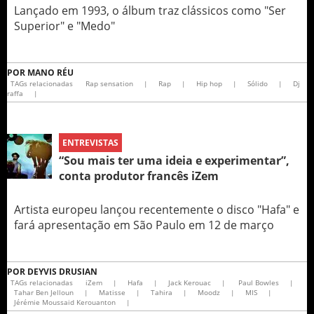
Lançado em 1993, o álbum traz clássicos como "Ser
Superior" e "Medo"
POR
MANO RÉU
TAGs relacionadas
Rap sensation
|
Rap
|
Hip hop
|
Sólido
|
Dj
raffa
|
ENTREVISTAS
“Sou mais ter uma ideia e experimentar”,
conta produtor francês iZem
Artista europeu lançou recentemente o disco "Hafa" e
fará apresentação em São Paulo em 12 de março
POR
DEYVIS DRUSIAN
TAGs relacionadas
iZem
|
Hafa
|
Jack Kerouac
|
Paul Bowles
|
Tahar Ben Jelloun
|
Matisse
|
Tahira
|
Moodz
|
MIS
|
Jérémie Moussaid Kerouanton
|