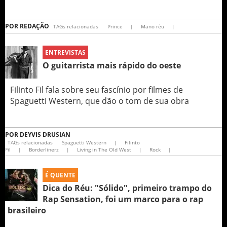
POR
REDAÇÃO
TAGs relacionadas
Prince
|
Mano réu
|
ENTREVISTAS
O guitarrista mais rápido do oeste
Filinto Fil fala sobre seu fascínio por filmes de
Spaguetti Western, que dão o tom de sua obra
POR
DEYVIS DRUSIAN
TAGs relacionadas
Spaguetti Western
|
Filinto
Fil
|
Borderlinerz
|
Living in The Old West
|
Rock
|
É QUENTE
Dica do Réu: "Sólido", primeiro trampo do
Rap Sensation, foi um marco para o rap
brasileiro