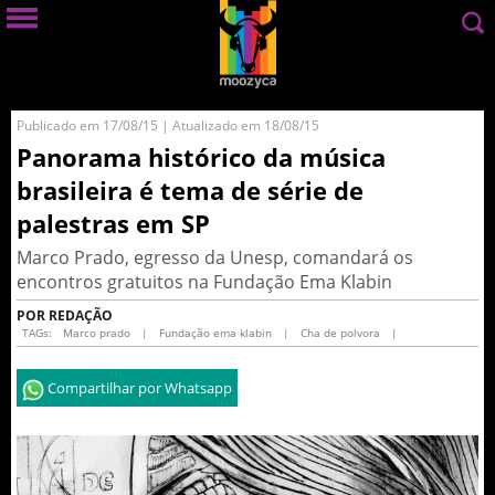
Publicado em 17/08/15 | Atualizado em 18/08/15
Panorama histórico da música
brasileira é tema de série de
palestras em SP
Marco Prado, egresso da Unesp, comandará os
encontros gratuitos na Fundação Ema Klabin
POR REDAÇÃO
TAGs:
Marco prado
|
Fundação ema klabin
|
Cha de polvora
|
Compartilhar por Whatsapp