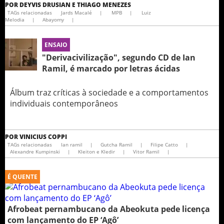
POR
DEYVIS DRUSIAN E THIAGO MENEZES
TAGs relacionadas
Jards Macalé
|
MPB
|
Luiz
Melodia
|
Abayomy
|
ENSAIO
"Derivacivilização", segundo CD de Ian
Ramil, é marcado por letras ácidas
Álbum traz críticas à sociedade e a comportamentos
individuais contemporâneos
POR
VINICIUS COPPI
TAGs relacionadas
Ian ramil
|
Gutcha Ramil
|
Filipe Catto
|
Alexandre Kumpinski
|
Kleiton e Kledir
|
Vitor Ramil
|
É QUENTE
Afrobeat pernambucano da Abeokuta pede licença
com lançamento do EP ‘Agô’