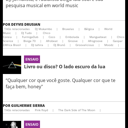
pesquisa musical em world music
POR
DEYVIS DRUSIAN
TAGs relacionadas
DJ Mukambo
|
Bruxelas
|
Bélgica
|
World
Music
|
DJ Tudo
|
Chico
Coreia
|
FurmigaDub
|
Coco
|
Embolada
|
Manguebeat
|
Chico
Science
|
Bixiga 70
|
Afrobeat
|
Groove
|
Afrogroove
|
Gaspar
ZAfrica Brasil
|
DJ tahira
|
DJ Brunó
|
Groovalicious
|
Moodz
|
ENSAIO
Livro ou disco? O lado escuro da lua
“Qualquer cor que você goste. Qualquer cor que te
faça bem, honey"
POR
GUILHERME SIERRA
TAGs relacionadas
Pink floyd
|
The Dark Side of The Moon
|
ENSAIO