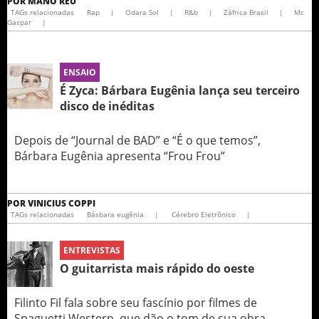
POR
MANO RÉU
TAGs relacionadas
Rap
|
Odara Sol
|
R&b
|
Záfrica Brasil
|
Mc
Gaspar
|
ENSAIO
É Zyca: Bárbara Eugênia lança seu terceiro
disco de inéditas
Depois de “Journal de BAD” e “É o que temos”,
Bárbara Eugênia apresenta “Frou Frou”
POR
VINICIUS COPPI
TAGs relacionadas
Básbara eugênia
|
Cérebro Eletrônico
|
ENTREVISTAS
O guitarrista mais rápido do oeste
Filinto Fil fala sobre seu fascínio por filmes de
Spaguetti Western, que dão o tom de sua obra