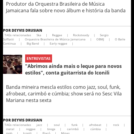
Produtor da Orquestra Brasileira de Música
Jamaicana fala sobre novo álbum e história da banda
POR
DEYVIS DRUSIAN
TAGs relacionadas
Ska
|
Reggae
|
Rocksteady
|
Sergio
Soffiatti
|
Orquestra Brasileira de Música Jamaicana
|
OBMJ
|
O Baile
Continua
|
Big Band
|
Early reggae
|
ENTREVISTAS
"Abrimos ainda mais o leque para novos
estilos", conta guitarrista do Iconili
Banda mineira mescla estilos como jazz, soul, funk,
afrobeat, carimbó e cúmbia; show será no Sesc Vila
Mariana nesta sexta
POR
DEYVIS DRUSIAN
TAGs relacionadas
jazz
|
soul
|
funk
|
afrobeat
|
rock
|
metal
|
reggae
|
brega
|
carimbó
|
cúmbia
|
mpb
|
Iconili
|
Piacó
|
Minas