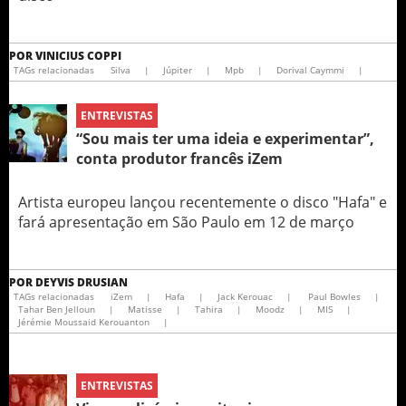
POR
VINICIUS COPPI
TAGs relacionadas
Silva
|
Júpiter
|
Mpb
|
Dorival Caymmi
|
ENTREVISTAS
“Sou mais ter uma ideia e experimentar”,
conta produtor francês iZem
Artista europeu lançou recentemente o disco "Hafa" e
fará apresentação em São Paulo em 12 de março
POR
DEYVIS DRUSIAN
TAGs relacionadas
iZem
|
Hafa
|
Jack Kerouac
|
Paul Bowles
|
Tahar Ben Jelloun
|
Matisse
|
Tahira
|
Moodz
|
MIS
|
Jérémie Moussaid Kerouanton
|
ENTREVISTAS