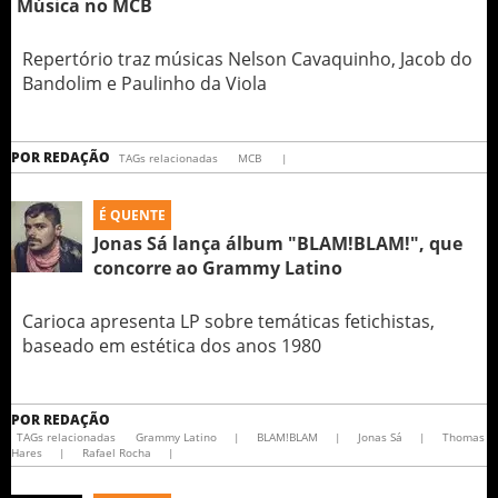
Música no MCB
Repertório traz músicas Nelson Cavaquinho, Jacob do
Bandolim e Paulinho da Viola
POR
REDAÇÃO
TAGs relacionadas
MCB
|
É QUENTE
Jonas Sá lança álbum "BLAM!BLAM!", que
concorre ao Grammy Latino
Carioca apresenta LP sobre temáticas fetichistas,
baseado em estética dos anos 1980
POR
REDAÇÃO
TAGs relacionadas
Grammy Latino
|
BLAM!BLAM
|
Jonas Sá
|
Thomas
Hares
|
Rafael Rocha
|