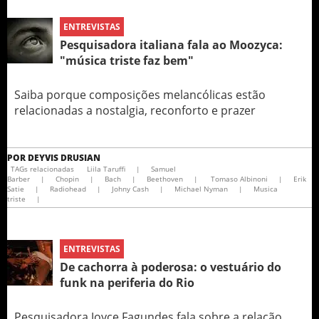
ENTREVISTAS
Pesquisadora italiana fala ao Moozyca:
"música triste faz bem"
Saiba porque composições melancólicas estão
relacionadas a nostalgia, reconforto e prazer
POR
DEYVIS DRUSIAN
TAGs relacionadas
Liila Taruffi
|
Samuel
Barber
|
Chopin
|
Bach
|
Beethoven
|
Tomaso Albinoni
|
Erik
Satie
|
Radiohead
|
Johny Cash
|
Michael Nyman
|
Musica
triste
|
ENTREVISTAS
De cachorra à poderosa: o vestuário do
funk na periferia do Rio
Pesquisadora Joyce Fagundes fala sobre a relação