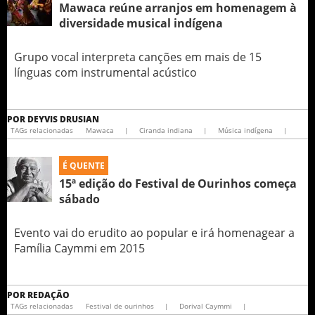
Mawaca reúne arranjos em homenagem à
diversidade musical indígena
Grupo vocal interpreta canções em mais de 15
línguas com instrumental acústico
POR
DEYVIS DRUSIAN
TAGs relacionadas
Mawaca
|
Ciranda indiana
|
Música indígena
|
É QUENTE
15ª edição do Festival de Ourinhos começa
sábado
Evento vai do erudito ao popular e irá homenagear a
Família Caymmi em 2015
POR
REDAÇÃO
TAGs relacionadas
Festival de ourinhos
|
Dorival Caymmi
|