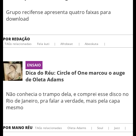
Grupo recifense apresenta quatro faixas para
download
POR
REDAÇÃO
TAGs relacionadas
Fela kuti
|
Afrobeat
|
Abeokuta
|
ENSAIO
Dica do Réu: Circle of One marcou o auge
de Oleta Adams
Não conhecia o trampo dela, e comprei esse disco no
Rio de Janeiro, pra falar a verdade, mais pela capa
mesmo
POR
MANO RÉU
TAGs relacionadas
Oleta Adams
|
Soul
|
Jazz
|