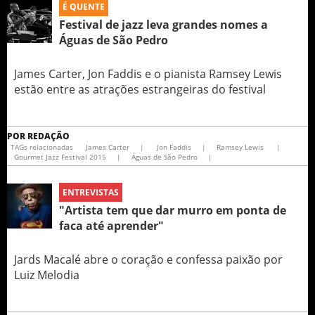
É QUENTE
Festival de jazz leva grandes nomes a
Águas de São Pedro
James Carter, Jon Faddis e o pianista Ramsey Lewis
estão entre as atrações estrangeiras do festival
POR
REDAÇÃO
TAGs relacionadas
James Carter
|
Jon Faddis
|
Ramsey Lewis
|
Gourmet Jazz Festival 2015
|
Águas de São Pedro
|
ENTREVISTAS
"Artista tem que dar murro em ponta de
faca até aprender"
Jards Macalé abre o coração e confessa paixão por
Luiz Melodia