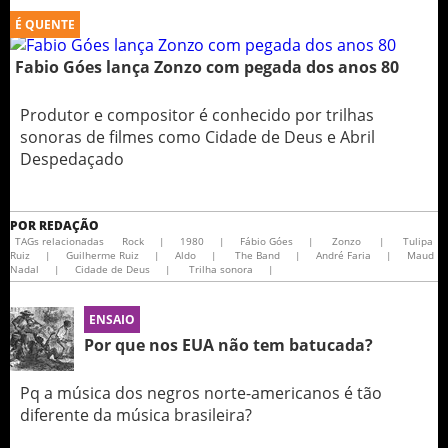
É QUENTE
Fabio Góes lança Zonzo com pegada dos anos 80
Produtor e compositor é conhecido por trilhas
sonoras de filmes como Cidade de Deus e Abril
Despedaçado
POR
REDAÇÃO
TAGs relacionadas
Rock
|
1980
|
Fábio Góes
|
Zonzo
|
Tulipa
Ruiz
|
Guilherme Ruiz
|
Aldo
|
The Band
|
André Faria
|
Maud
Nadal
|
Cidade de Deus
|
Trilha sonora
|
ENSAIO
Por que nos EUA não tem batucada?
Pq a música dos negros norte-americanos é tão
diferente da música brasileira?