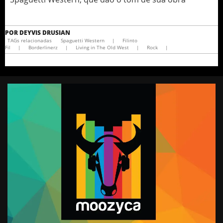
POR
DEYVIS DRUSIAN
TAGs relacionadas
Spaguetti Western
|
Filinto
Fil
|
Borderlinerz
|
Living in The Old West
|
Rock
|