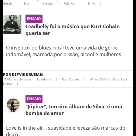
Gerais
|
Brasil
|
Yorubá
|
Fela Kuti
|
Ethio
|
ENSAIO
Leadbelly foi o músico que Kurt Cobain
queria ser
O inventor do blues rural teve uma vida de gênio
indomável, marcada por prisão, álcool e mulheres
POR
DEYVIS DRUSIAN
TAGs relacionadas
Leadbelly
|
Kurt Cobain
|
Where Did You Sleep Last
Night?
|
ENSAIO
“Júpiter”, terceiro álbum de Silva, é uma
bomba de amor
Love is in the air... suavidade e leveza são marcas do
disco