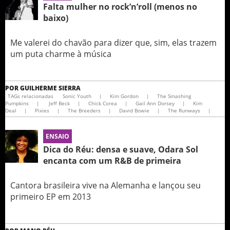
Falta mulher no rock’n’roll (menos no
baixo)
Me valerei do chavão para dizer que, sim, elas trazem
um puta charme à música
POR
GUILHERME SIERRA
TAGs relacionadas
Sonic Youth
|
Kim Gordon
|
The Smashing
Pumpkins
|
Jeff Beck
|
Chick Corea
|
Gail Ann Dorsey
|
Kim
Deal
|
Pixies
|
The Breeders
|
David Bowie
|
The Runways
|
ENSAIO
Dica do Réu: densa e suave, Odara Sol
encanta com um R&B de primeira
Cantora brasileira vive na Alemanha e lançou seu
primeiro EP em 2013