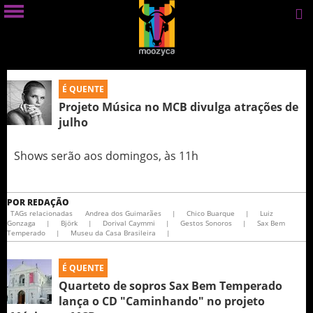
É QUENTE
Projeto Música no MCB divulga atrações de
julho
Shows serão aos domingos, às 11h
POR
REDAÇÃO
TAGs relacionadas
Andrea dos Guimarães
|
Chico Buarque
|
Luiz
Gonzaga
|
Björk
|
Dorival Caymmi
|
Gestos Sonoros
|
Sax Bem
Temperado
|
Museu da Casa Brasileira
|
É QUENTE
Quarteto de sopros Sax Bem Temperado
lança o CD "Caminhando" no projeto