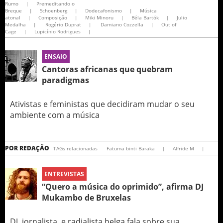
Rumo
|
Premeditando o
Breque
|
Schoenberg
|
Dodecafonismo
|
Música
atonal
|
Composição
|
Miki Minoru
|
Béla Bartók
|
Julio
Medalha
|
Rogério Duprat
|
Damiano Cozzella
|
Out of
Cage
|
Lupicínio Rodrigues​
|
ENSAIO
Cantoras africanas que quebram
paradigmas
Ativistas e feministas que decidiram mudar o seu
ambiente com a música
POR
REDAÇÃO
TAGs relacionadas
Fatuma binti Baraka
|
Alfride M
|
ENTREVISTAS
“Quero a música do oprimido”, afirma DJ
Mukambo de Bruxelas
DJ, jornalista, e radialista belga fala sobre sua