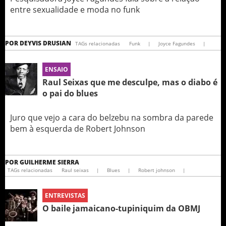
entre sexualidade e moda no funk
POR
DEYVIS DRUSIAN
TAGs relacionadas
Funk
|
Joyce Fagundes
|
ENSAIO
Raul Seixas que me desculpe, mas o diabo é
o pai do blues
Juro que vejo a cara do belzebu na sombra da parede
bem à esquerda de Robert Johnson
POR
GUILHERME SIERRA
TAGs relacionadas
Raul seixas
|
Blues
|
Robert johnson
|
ENTREVISTAS
O baile jamaicano-tupiniquim da OBMJ