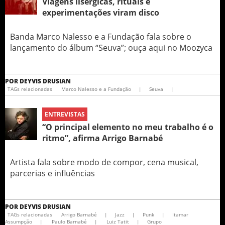
Viagens lisérgicas, rituais e
experimentações viram disco
Banda Marco Nalesso e a Fundação fala sobre o
lançamento do álbum “Seuva”; ouça aqui no Moozyca
POR
DEYVIS DRUSIAN
TAGs relacionadas
Marco Nalesso e a Fundação
|
Seuva
|
ENTREVISTAS
“O principal elemento no meu trabalho é o
ritmo”, afirma Arrigo Barnabé
Artista fala sobre modo de compor, cena musical,
parcerias e influências
POR
DEYVIS DRUSIAN
TAGs relacionadas
Arrigo Barnabé
|
Jazz
|
Punk
|
Itamar
Assumpção
|
Paulo Barnabé
|
Luiz Tatit
|
Grupo