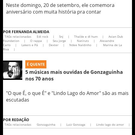
Neste domingo, 20 de setembro, ele comemora
aniversário com muita história pra contar
POR
FERNANDA ALMEIDA
TAGs relacionadas
Edi rock
|
Snj
|
Thaíde e dl hum
|
Asian Dub
Foundation
|
O rappa
|
Seu jorge
|
Natiruts
|
Alexandre
Carlo
|
Lakers e Pá
|
Dexter
|
Ndee Naldinho
|
Marina de La
Riva
|
É QUENTE
5 músicas mais ouvidas de Gonzaguinha
nos 70 anos
"O que É, o que É" e "Lindo Lago do Amor" são as mais
escutadas
POR
REDAÇÃO
TAGs relacionadas
Gonzaguinha
|
Luiz Gonzaga
|
Lindo lago do amor
|