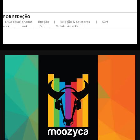
POR
REDAÇÃO
TAGs relacionadas
Bnegão
|
BNegão & Seletores
|
Surf
rock
|
Funk
|
Rap
|
Mulatu Astatke
|