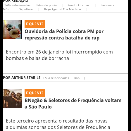
POR
REDAÇÃO
TAGs relacionadas
Ratos de porão
|
Kendrick Lamar
|
Racionais
MCs
|
Sepultura
|
Rage Against The Machine
|
É QUENTE
Ouvidoria da Polícia cobra PM por
repressão contra batalha de rap
Encontro em 26 de janeiro foi interrompido com
bombas e balas de borracha
POR
ARTHUR STABILE
TAGs relacionadas
Rap
|
É QUENTE
BNegão & Seletores de Frequência voltam
a São Paulo
Este terceiro apresenta o resultado das novas
alquimias sonoras dos Seletores de Frequência