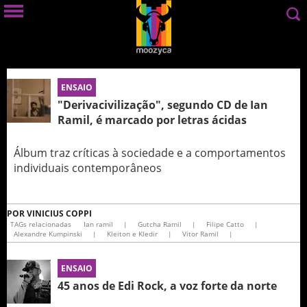
ENSAIO
"Derivacivilização", segundo CD de Ian
Ramil, é marcado por letras ácidas
Álbum traz críticas à sociedade e a comportamentos
individuais contemporâneos
POR
VINICIUS COPPI
TAGs relacionadas
Ian ramil
|
Gutcha Ramil
|
Filipe Catto
|
Alexandre Kumpinski
|
Kleiton e Kledir
|
Vitor Ramil
|
ENSAIO
45 anos de Edi Rock, a voz forte da norte