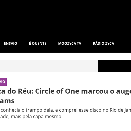
ENSAIO
É QUENTE
MOOZYCA TV
RÁDIO ZYCA
AIO
ca do Réu: Circle of One marcou o aug
dams
conhecia o trampo dela, e comprei esse disco no Rio de Jane
dade, mais pela capa mesmo