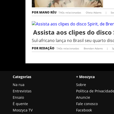
POR
MANO RÉU
TAGs relacionadas
Oleta Adams
|
So
Assista aos clipes do disc
Sul-africano lança no Brasil seu quarto dis
POR
REDAÇÃO
TAGs relacionadas
Brendan Adams
|
S
Categorias
+ Moozyca
Na rua
Sobre
Entrevistas
Política de Privacidad
Ensaio
Anuncie
É quente
Fale conosco
Moozyca TV
Facebook