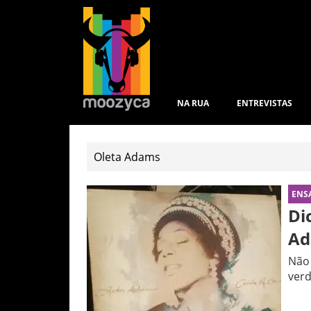
NA RUA
ENTREVISTAS
ENS
Di
A
Não 
ver