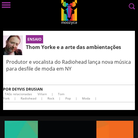
ENSAIO
Thom Yorke e a arte das ambientações
Produtor e vocalista do Radiohead lança nova música
para desfile de moda em NY
POR
DEYVIS DRUSIAN
TAGs relacionadas
Villain
|
Tom
York
|
Radiohead
|
Rock
|
Pop
|
Moda
|