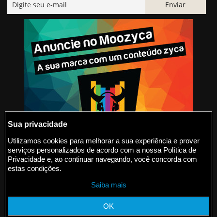
Sua privacidade
Utilizamos cookies para melhorar a sua experiência e prover
serviços personalizados de acordo com a nossa Política de
@2015-2026 Moozyca
Privacidade e, ao continuar navegando, você concorda com
estas condições.
contato@moozyca.com
Saiba mais
moozyca.com
OK