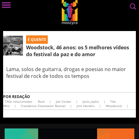
É QUENTE
Woodstock, 46 anos: os 5 melhores vídeos
do festival da paz e do amor
Lama, solos de guitarra, drogas e poesias no maior
festival de rock de todos os tempos
POR
REDAÇÃO
TAGs relacionadas
Rock
|
Joe Cocker
|
Janis joplin
|
The
Who
|
Creedence Clearwater Revival
|
Jimi Hendrix
|
Woodstock
|