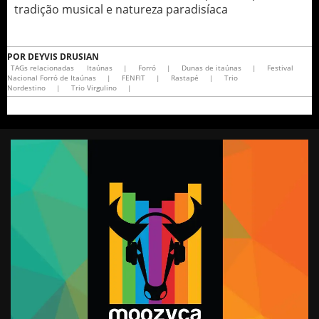
tradição musical e natureza paradisíaca
POR
DEYVIS DRUSIAN
TAGs relacionadas
Itaúnas
|
Forró
|
Dunas de itaúnas
|
Festival
Nacional Forró de Itaúnas
|
FENFIT
|
Rastapé
|
Trio
Nordestino
|
Trio Virgulino
|