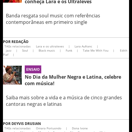
conheça Lara e os Ultraleves
Banda resgata soul music com referências
contemporâneas em primeiro single
POR
REDAÇÃO
TAGs relacionadas
Lara e os ultraleves
|
Lara Aufranc
|
jazz
|
Soul
|
Black music
|
Funk
|
Take Me With You
|
Edith
Piaf
|
ENSAIO
No Dia da Mulher Negra e Latina, celebre
com música!
Saiba mais sobre a vida e a música de cinco grandes
cantoras negras e latinas
POR
DEYVIS DRUSIAN
TAGs relacionadas
Omara Portuondo
|
Dona Ivone