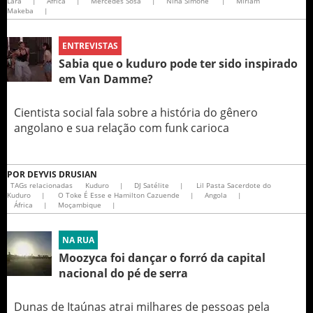
Lara
|
Africa
|
Mercedes Sosa
|
Nina Simone
|
Miriam
Makeba
|
ENTREVISTAS
Sabia que o kuduro pode ter sido inspirado
em Van Damme?
Cientista social fala sobre a história do gênero
angolano e sua relação com funk carioca
POR
DEYVIS DRUSIAN
TAGs relacionadas
Kuduro
|
DJ Satélite
|
Lil Pasta Sacerdote do
Kuduro
|
O Toke É Esse e Hamilton Cazuende
|
Angola
|
África
|
Moçambique
|
NA RUA
Moozyca foi dançar o forró da capital
nacional do pé de serra
Dunas de Itaúnas atrai milhares de pessoas pela