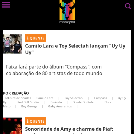
É QUENTE
Camilo Lara e Toy Selectah lançam "Uy Uy
Uy"
Faixa fará parte do álbum "Compass", com
colaboração de 80 artistas de todo mundo
POR
REDAÇÃO
TAGs relacionadas
Camilo Lara
|
Toy Selectah
|
Compass
|
Uy Uy
Uy
|
Red Bull Studio
|
Emicida
|
Bonde Do Role
|
Flora
Mato
|
Boy George
|
Gaby Amarantos
|
É QUENTE
Sonoridade de Amy e charme de Piaf: