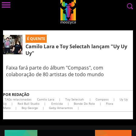
É QUENTE
Camilo Lara e Toy Selectah lançam "Uy Uy
Uy"
Faixa fará parte do álbum "Compass", com
colaboração de 80 artistas de todo mundo
POR
REDAÇÃO
TAGs relacionadas
Camilo Lara
|
Toy Selectah
|
Compass
|
Uy Uy
Uy
|
Red Bull Studio
|
Emicida
|
Bonde Do Role
|
Flora
Mato
|
Boy George
|
Gaby Amarantos
|