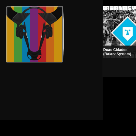
Duas Cidades
Prince | The Purple Mix
(BaianaSystem)