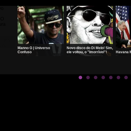
Manno G | Universo
Novo disco do Di Melo! Sim,
Confuso
ele voltou, o "Imorrível"!
Havana M