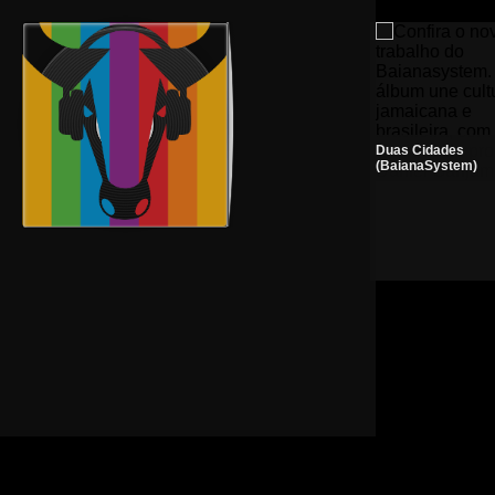
Duas Cidades
(BaianaSystem)
Prince | The Purple Mix