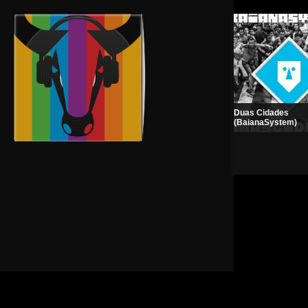
Duas Cidades
Prince | The Purple Mix
(BaianaSystem)