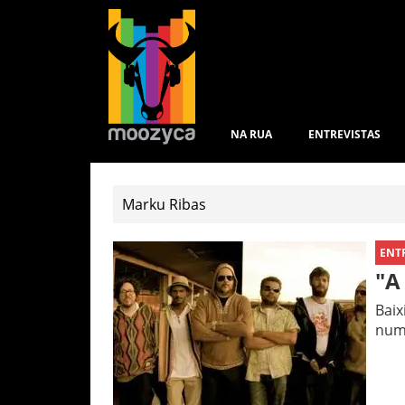
NA RUA
ENTREVISTAS
ENT
"A
Baix
num