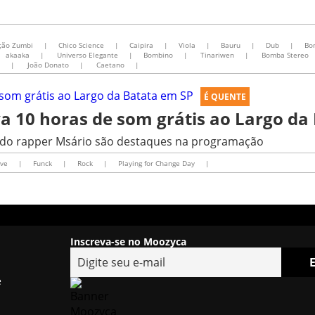
ção Zumbi
|
Chico Science
|
Caipira
|
Viola
|
Bauru
|
Dub
|
Bo
akaaka
|
Universo Elegante
|
Bombino
|
Tinariwen
|
Bomba Stereo
|
João Donato
|
Caetano
|
É QUENTE
va 10 horas de som grátis ao Largo da
 do rapper Msário são destaques na programação
ve
|
Funck
|
Rock
|
Playing for Change Day
|
Inscreva-se no Moozyca
e