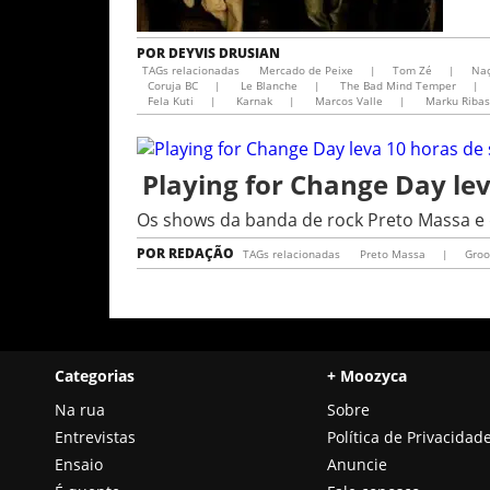
POR
DEYVIS DRUSIAN
TAGs relacionadas
Mercado de Peixe
|
Tom Zé
|
Na
Coruja BC
|
Le Blanche
|
The Bad Mind Temper
|
Fela Kuti
|
Karnak
|
Marcos Valle
|
Marku Ribas
Playing for Change Day le
Os shows da banda de rock Preto Massa e
POR
REDAÇÃO
TAGs relacionadas
Preto Massa
|
Groo
Categorias
+ Moozyca
Na rua
Sobre
Entrevistas
Política de Privacidad
Ensaio
Anuncie