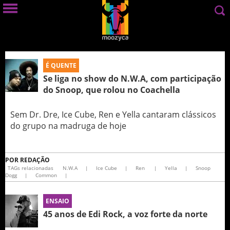
É QUENTE
Se liga no show do N.W.A, com participação
do Snoop, que rolou no Coachella
Sem Dr. Dre, Ice Cube, Ren e Yella cantaram clássicos
do grupo na madruga de hoje
POR
REDAÇÃO
TAGs relacionadas
N.W.A
|
Ice Cube
|
Ren
|
Yella
|
Snoop
Dogg
|
Common
|
ENSAIO
45 anos de Edi Rock, a voz forte da norte