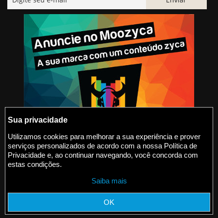
Sua privacidade
Utilizamos cookies para melhorar a sua experiência e prover
serviços personalizados de acordo com a nossa Política de
@2015-2026 Moozyca
Privacidade e, ao continuar navegando, você concorda com
estas condições.
contato@moozyca.com
Saiba mais
moozyca.com
OK