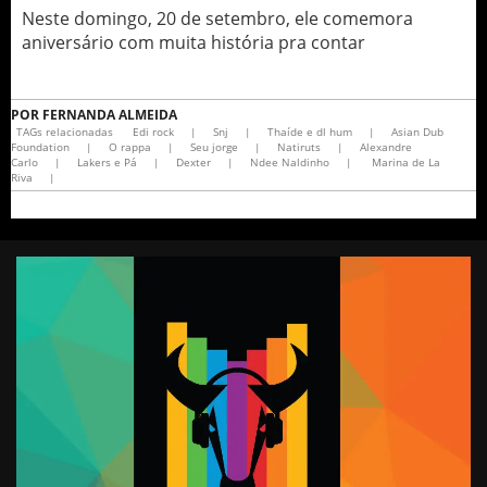
Neste domingo, 20 de setembro, ele comemora
aniversário com muita história pra contar
POR
FERNANDA ALMEIDA
TAGs relacionadas
Edi rock
|
Snj
|
Thaíde e dl hum
|
Asian Dub
Foundation
|
O rappa
|
Seu jorge
|
Natiruts
|
Alexandre
Carlo
|
Lakers e Pá
|
Dexter
|
Ndee Naldinho
|
Marina de La
Riva
|