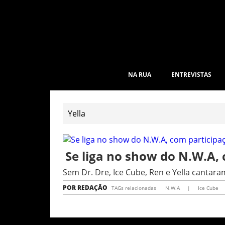
NA RUA
ENTREVISTAS
Se liga no show do N.W.A,
Sem Dr. Dre, Ice Cube, Ren e Yella cantar
POR
REDAÇÃO
TAGs relacionadas
N.W.A
|
Ice Cube