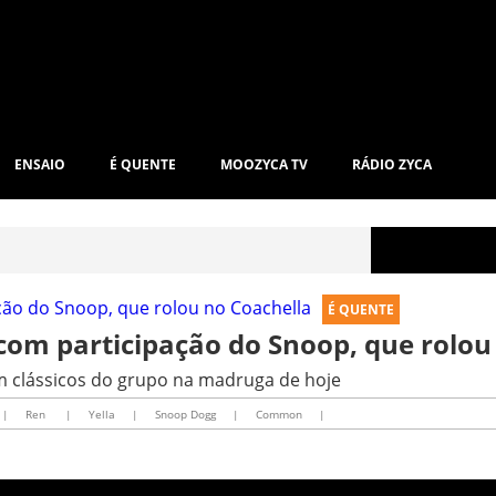
ENSAIO
É QUENTE
MOOZYCA TV
RÁDIO ZYCA
É QUENTE
 com participação do Snoop, que rolou
am clássicos do grupo na madruga de hoje
|
Ren
|
Yella
|
Snoop Dogg
|
Common
|