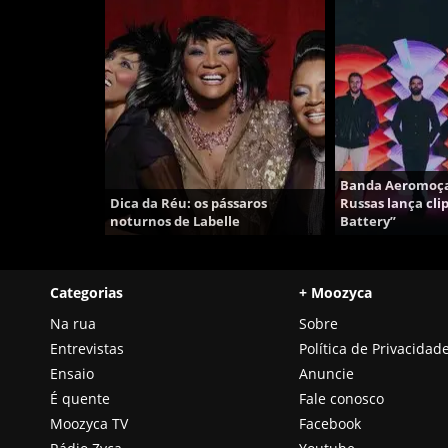
Banda Aeromoças
Dica da Réu: os pássaros
Russas lança cli
noturnos de Labelle
Battery”
Categorias
+ Moozyca
Na rua
Sobre
Entrevistas
Política de Privacidad
Ensaio
Anuncie
É quente
Fale conosco
Moozyca TV
Facebook