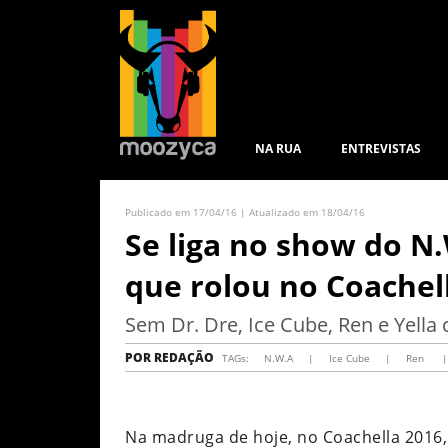
NA RUA
ENTREVISTAS
Publicado em 17/04/16 | Atualizado em 18/04/16
Se liga no show do N
que rolou no Coachel
Sem Dr. Dre, Ice Cube, Ren e Yell
POR
REDAÇÃO
TAGs:
N.W.A
|
Ice Cube
|
Ren
|
Na madruga de hoje, no Coachella 2016, 