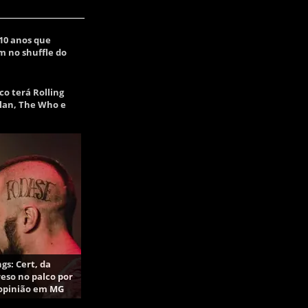
10 anos que
m no shuffle do
ico terá Rolling
lan, The Who e
gs: Cert, da
eso no palco por
 opinião em MG