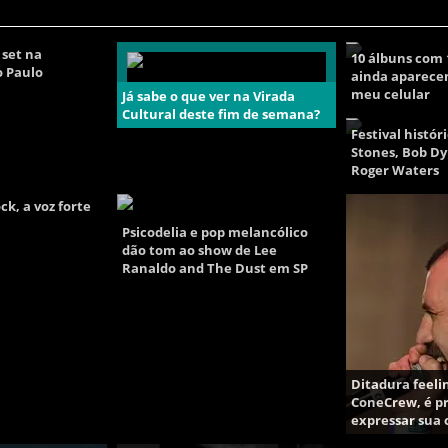
 set na
10 álbuns com 
o Paulo
ainda aparece
meu celular
Já sabe o que ver na Virada
Cultural deste fim de semana?
Festival histór
Stones, Bob Dy
Roger Waters
ck, a voz forte
Psicodelia e pop melancólico
dão tom ao show de Lee
Ranaldo and The Dust em SP
Ditadura feelin
ConeCrew, é pr
expressar sua