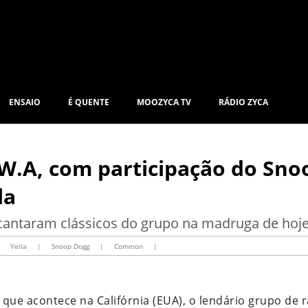
ENSAIO
É QUENTE
MOOZYCA TV
RÁDIO ZYCA
.W.A, com participação do Sno
la
a cantaram clássicos do grupo na madruga de hoj
Yella
|
Snoop Dogg
|
Common
|
que acontece na Califórnia (EUA), o lendário grupo de 