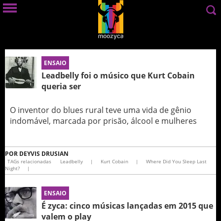
ENSAIO
Leadbelly foi o músico que Kurt Cobain
queria ser
O inventor do blues rural teve uma vida de gênio
indomável, marcada por prisão, álcool e mulheres
POR
DEYVIS DRUSIAN
TAGs relacionadas
Leadbelly
|
Kurt Cobain
|
Where Did You Sleep Last
Night?
|
ENSAIO
É zyca: cinco músicas lançadas em 2015 que
valem o play