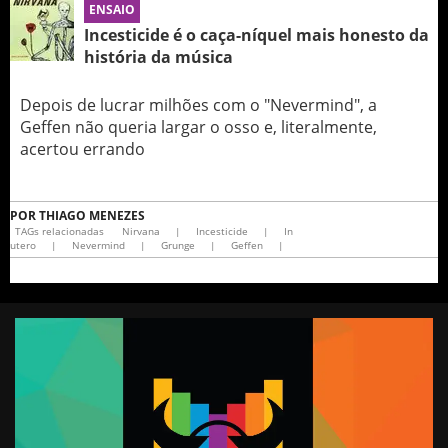
ENSAIO
Incesticide é o caça-níquel mais honesto da
história da música
Depois de lucrar milhões com o "Nevermind", a
Geffen não queria largar o osso e, literalmente,
acertou errando
POR
THIAGO MENEZES
TAGs relacionadas
Nirvana
|
Incesticide
|
In
utero
|
Nevermind
|
Grunge
|
Geffen
|