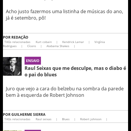
Acho justo fazermos uma listinha de músicas do ano,
já é setembro, pô!
POR
REDAÇÃO
TAGs relacionadas
Kurt cobain
|
Kendrick Lamar
|
Virgínia
Rodrigues
|
Cícero
|
Alabama Shakes
|
ENSAIO
Raul Seixas que me desculpe, mas o diabo é
o pai do blues
Juro que vejo a cara do belzebu na sombra da parede
bem à esquerda de Robert Johnson
POR
GUILHERME SIERRA
TAGs relacionadas
Raul seixas
|
Blues
|
Robert johnson
|