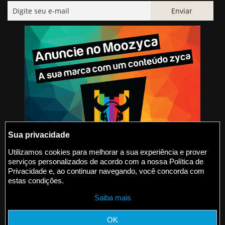
Sua privacidade
Utilizamos cookies para melhorar a sua experiência e prover
serviços personalizados de acordo com a nossa Política de
@2015-2026 Moozyca
Privacidade e, ao continuar navegando, você concorda com
estas condições.
contato@moozyca.com
Saiba mais
moozyca.com
OK