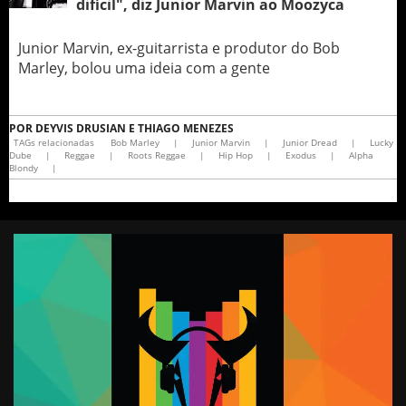
difícil", diz Junior Marvin ao Moozyca
Junior Marvin, ex-guitarrista e produtor do Bob
Marley, bolou uma ideia com a gente
POR
DEYVIS DRUSIAN E THIAGO MENEZES
TAGs relacionadas
Bob Marley
|
Junior Marvin
|
Junior Dread
|
Lucky
Dube
|
Reggae
|
Roots Reggae
|
Hip Hop
|
Exodus
|
Alpha
Blondy
|