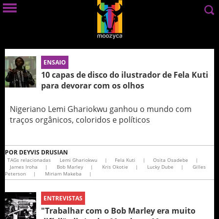
ENSAIO
10 capas de disco do ilustrador de Fela Kuti
para devorar com os olhos
Nigeriano Lemi Ghariokwu ganhou o mundo com
traços orgânicos, coloridos e políticos
POR
DEYVIS DRUSIAN
TAGs relacionadas
Lemi Ghariokwu
|
Fela Kuti
|
Osita Osadebe
|
James Iroha
|
Bob Marley
|
Kris Okotie
|
Lucky Dube
|
Gilles
Peterson
|
Miriam Makeba
|
ENTREVISTAS
"Trabalhar com o Bob Marley era muito