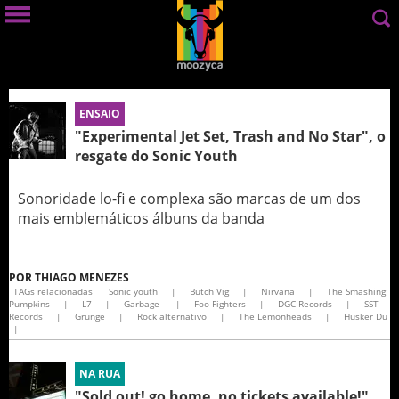
ENSAIO
"Experimental Jet Set, Trash and No Star", o
resgate do Sonic Youth
Sonoridade lo-fi e complexa são marcas de um dos
mais emblemáticos álbuns da banda
POR
THIAGO MENEZES
TAGs relacionadas
Sonic youth
|
Butch Vig
|
Nirvana
|
The Smashing
Pumpkins
|
L7
|
Garbage
|
Foo Fighters
|
DGC Records
|
SST
Records
|
Grunge
|
Rock alternativo
|
The Lemonheads
|
Hüsker Dü
|
NA RUA
"Sold out! go home, no tickets available!"