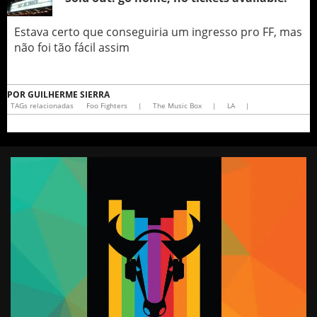
Estava certo que conseguiria um ingresso pro FF, mas
não foi tão fácil assim
POR
GUILHERME SIERRA
TAGs relacionadas
Foo Fighters
|
The Music Box
|
LA
|