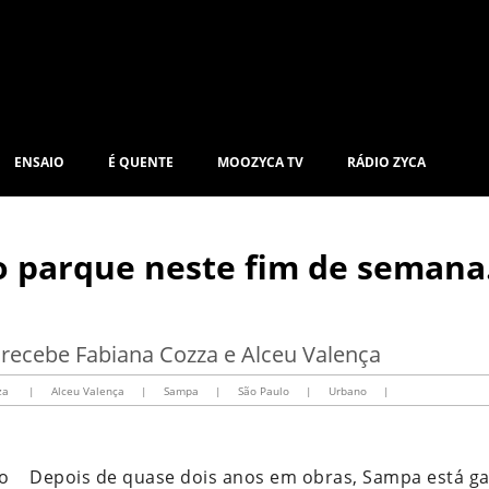
ENSAIO
É QUENTE
MOOZYCA TV
RÁDIO ZYCA
 parque neste fim de semana.
recebe Fabiana Cozza e Alceu Valença
za
|
Alceu Valença
|
Sampa
|
São Paulo
|
Urbano
|
Depois de quase dois anos em obras, Sampa está 