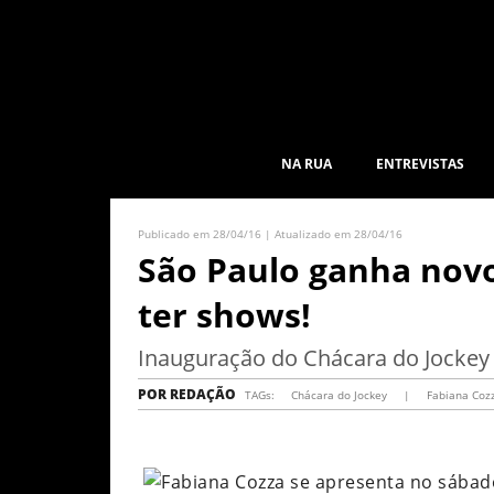
NA RUA
ENTREVISTAS
Publicado em 28/04/16 | Atualizado em 28/04/16
São Paulo ganha novo
ter shows!
Inauguração do Chácara do Jockey 
POR
REDAÇÃO
TAGs:
Chácara do Jockey
|
Fabiana Coz