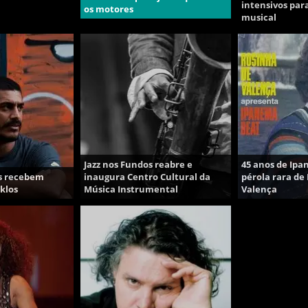
intensivos par
os motores
musical
Jazz nos Fundos reabre e
45 anos de Ip
s recebem
inaugura Centro Cultural da
pérola rara de
iklos
Música Instrumental
Valença