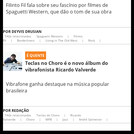
Filinto Fil fala sobre seu fascínio por filmes de
Spaguetti Western, que dão o tom de sua obra
POR
DEYVIS DRUSIAN
TAGs relacionadas
Spaguetti Western
|
Filinto
Fil
|
Borderlinerz
|
Living in The Old West
|
Rock
|
É QUENTE
Teclas no Choro é o novo álbum do
vibrafonista Ricardo Valverde
Vibrafone ganha destaque na música popular
brasileira
POR
REDAÇÃO
TAGs relacionadas
Teclas do Choro
|
Ricardo
Valverde
|
Choro
|
MPB
|
Jazz
|
André Salmeron
|