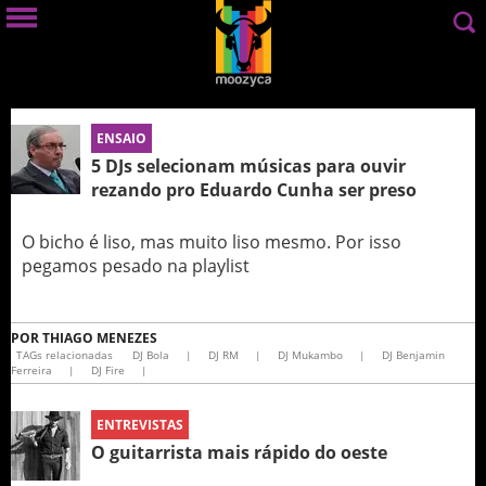
ENSAIO
5 DJs selecionam músicas para ouvir
rezando pro Eduardo Cunha ser preso
O bicho é liso, mas muito liso mesmo. Por isso
pegamos pesado na playlist
POR
THIAGO MENEZES
TAGs relacionadas
DJ Bola
|
DJ RM
|
DJ Mukambo
|
DJ Benjamin
|
DJ Fire
|
ENTREVISTAS
O guitarrista mais rápido do oeste