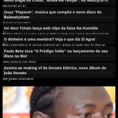
Novo single do Criolo, "Ainda Ha Tempo", no MoozycaTV!
Ouça “Playsom”, música que compõe o novo disco do
BaianaSystem
Hó Mon Tchain lança web clipe da faixa Na Humilde
O dinheiro é uma mentira?! Veja o que diz El Agra!
Paulo Beto toca "O Pródigo Índio" no lançamento do seu
disco no Rio!
Assista ao making of de Donato Elétrico, novo álbum de
João Donato