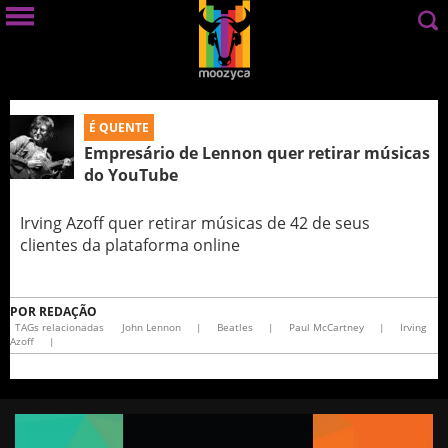
É QUENTE
Empresário de Lennon quer retirar músicas
do YouTube
Irving Azoff quer retirar músicas de 42 de seus
clientes da plataforma online
POR
REDAÇÃO
TAGs relacionadas
John Lennon
|
Beatles
|
Paul McCartney
|
Irving
Azoff
|