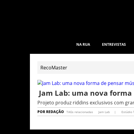
NA RUA
ENTREVISTAS
Jam Lab: uma nova forma 
Projeto produz riddins exclusivos com g
POR
REDAÇÃO
TAGs relacionadas
Jam Lab
|
Estúdio 