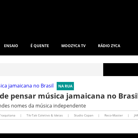
ENSAIO
É QUENTE
MOOZYCA TV
RÁDIO ZYCA
NA RUA
de pensar música jamaicana no Brasi
randes nomes da música independente
Traquitana
|
Tik-Tak Coletivo & Ideias
|
Studio Copan
|
Reco-Master
|
JA