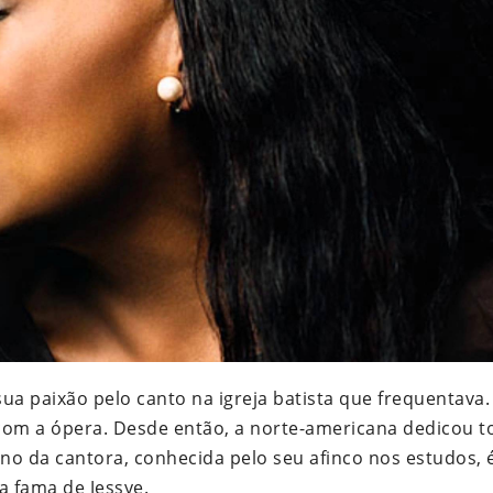
sua paixão pelo canto na igreja batista que frequentava.
o com a ópera. Desde então, a norte-americana dedicou t
ano da cantora, conhecida pelo seu afinco nos estudos,
a fama de Jessye.