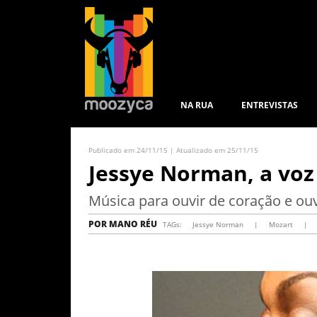
NA RUA
ENTREVISTAS
Publicado em 24/11/15 | Atualizado em 25/11/15
Jessye Norman, a voz 
Música para ouvir de coração e ou
POR
MANO RÉU
TAGs:
Jessye Norman
|
Mozart
|