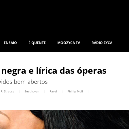
ENSAIO
É QUENTE
MOOZYCA TV
RÁDIO ZYCA
negra e lírica das óperas
vidos bem abertos
R. Strauss
|
Beethoven
|
Ravel
|
Phillip Moll
|