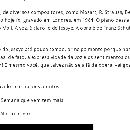
, de diversos compositores, como Mozart, R. Strauss, B
ico hoje foi gravado em Londres, em 1984. O piano desse 
oll. A voz, é claro, é de Jessye. A obra é de Franz Schu
ho de Jessye até pouco tempo, principalmente porque n
s, de fato, a expressividade da voz e os sentimentos q
r! E mesmo você, que talvez não seja fã de ópera, vai go
vidos e corações atentos.
. Semana que vem tem mais!
álbum inteiro...