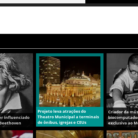
Projeto leva atrações do
Criador da mús
Theatro Municipal a terminais
er influenciado
biocomputador
de ônibus, igrejas e CEUs
 Beethoven
exclusiva ao 