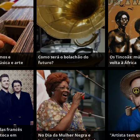
mos e
Como será o bolachão do
Os Tincoãs: mú
sica e arte
futuro?
volta à África
das francês
 toca em
No Dia da Mulher Negra e
"Artista tem 