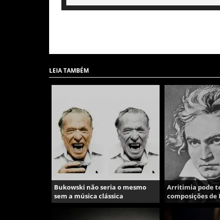
LEIA TAMBÉM
Bukowski não seria o mesmo
Arritimia pode t
sem a música clássica
composições de