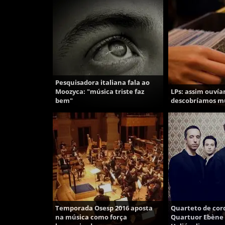
Pesquisadora italiana fala ao
Moozyca: "música triste faz
LPs: assim ouvía
bem"
descobríamos mú
Temporada Osesp 2016 aposta
Quarteto de cor
na música como força
Quartuor Ebène